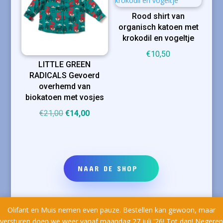
Rood shirt van
organisch katoen met
krokodil en vogeltje
€
10,50
LITTLE GREEN
RADICALS Gevoerd
overhemd van
biokatoen met vosjes
Oorspronkelijke
Huidige
€
21,00
€
14,00
prijs
prijs
was:
is:
€21,00.
€14,00.
NAAR DE SHOP
Olifant en Muis nemen even pauze. Bestellen kan gewoon, maar
versturen doen we weer vanaf maandag 27 juli '26! Tot dan!
Negeren