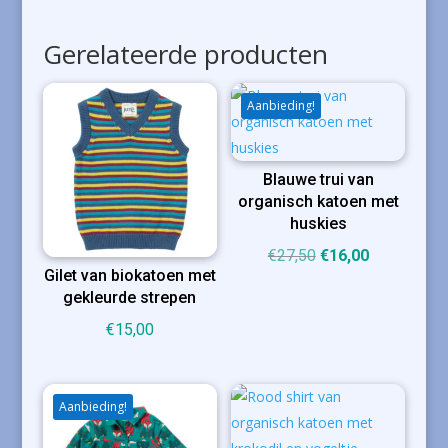
Gerelateerde producten
Aanbieding!
Blauwe trui van
organisch katoen met
huskies
Oorspronkelijke
Huidige
€
27,50
€
16,00
Gilet van biokatoen met
prijs
prijs
gekleurde strepen
was:
is:
€
15,00
€27,50.
€16,00.
Aanbieding!