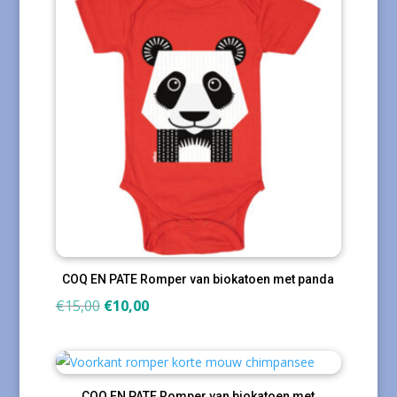
COQ EN PATE Romper van biokatoen met panda
Oorspronkelijke
Huidige
€
15,00
€
10,00
prijs
prijs
was:
is:
€15,00.
€10,00.
COQ EN PATE Romper van biokatoen met