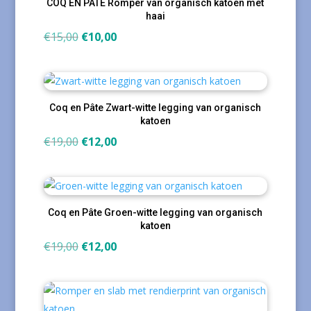
COQ EN PATE Romper van organisch katoen met
haai
Oorspronkelijke
Huidige
€
15,00
€
10,00
prijs
prijs
was:
is:
€15,00.
€10,00.
Coq en Pâte Zwart-witte legging van organisch
katoen
Oorspronkelijke
Huidige
€
19,00
€
12,00
prijs
prijs
was:
is:
€19,00.
€12,00.
Coq en Pâte Groen-witte legging van organisch
katoen
Oorspronkelijke
Huidige
€
19,00
€
12,00
prijs
prijs
was:
is:
€19,00.
€12,00.