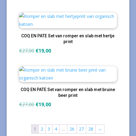
prijs
prijs
was:
is:
€27,00.
€15,00.
COQ EN PATE Set van romper en slab met hertje
print
Oorspronkelijke
Huidige
€
27,00
€
19,00
prijs
prijs
was:
is:
€27,00.
€19,00.
COQ EN PATE Set van romper en slab met bruine
beer print
Oorspronkelijke
Huidige
€
27,00
€
19,00
prijs
prijs
was:
is:
€27,00.
€19,00.
1
2
3
4
…
26
27
28
→