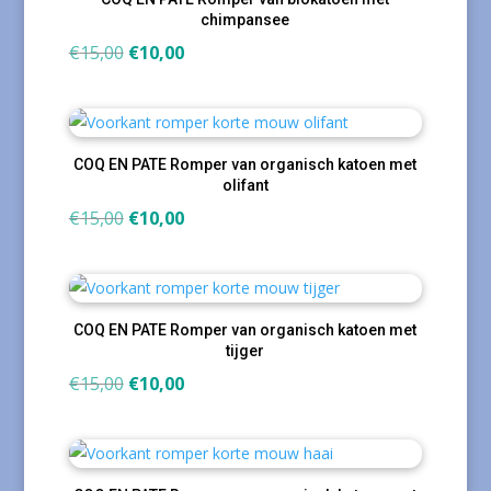
chimpansee
Oorspronkelijke
Huidige
€
15,00
€
10,00
prijs
prijs
was:
is:
€15,00.
€10,00.
COQ EN PATE Romper van organisch katoen met
olifant
Oorspronkelijke
Huidige
€
15,00
€
10,00
prijs
prijs
was:
is:
€15,00.
€10,00.
COQ EN PATE Romper van organisch katoen met
tijger
Oorspronkelijke
Huidige
€
15,00
€
10,00
prijs
prijs
was:
is:
€15,00.
€10,00.