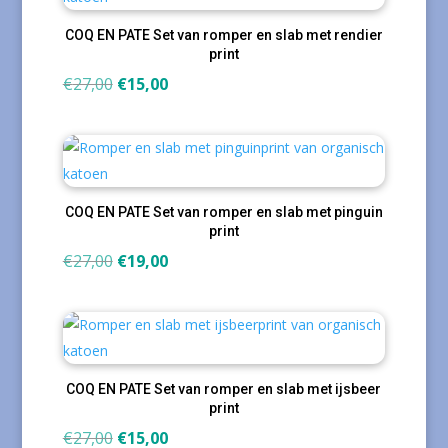
COQ EN PATE Set van romper en slab met rendier
print
Oorspronkelijke
Huidige
€
27,00
€
15,00
prijs
prijs
was:
is:
€27,00.
€15,00.
COQ EN PATE Set van romper en slab met pinguin
print
Oorspronkelijke
Huidige
€
27,00
€
19,00
prijs
prijs
was:
is:
€27,00.
€19,00.
COQ EN PATE Set van romper en slab met ijsbeer
print
Oorspronkelijke
Huidige
€
27,00
€
15,00