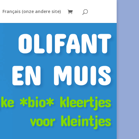
Français (onze andere site)
OLIFANT
EN MUIS
jke *bio* kleertjes
voor kleintjes