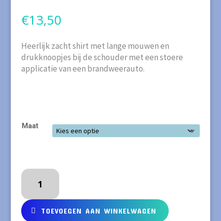
€
13,50
Heerlijk zacht shirt met lange mouwen en
drukknoopjes bij de schouder met een stoere
applicatie van een brandweerauto.
Maat
Groen
shirt
van
organisch
TOEVOEGEN AAN WINKELWAGEN
katoen