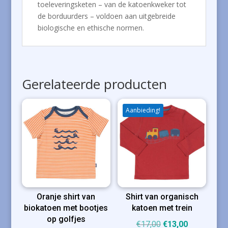
toeleveringsketen – van de katoenkweker tot
de borduurders – voldoen aan uitgebreide
biologische en ethische normen.
Gerelateerde producten
Aanbieding!
Oranje shirt van
Shirt van organisch
biokatoen met bootjes
katoen met trein
op golfjes
Oorspronkelijke
Huidige
€
17,00
€
13,00