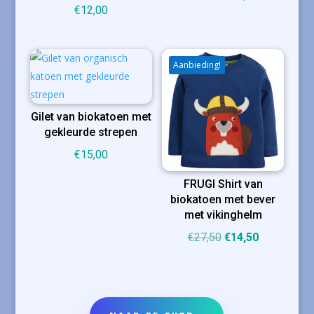
€
12,00
prijs
prijs
was:
is:
€17,00.
€13,00.
Aanbieding!
Gilet van biokatoen met
gekleurde strepen
€
15,00
FRUGI Shirt van
biokatoen met bever
met vikinghelm
Oorspronkelijke
Huidige
€
27,50
€
14,50
prijs
prijs
was:
is:
€27,50.
€14,50.