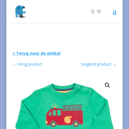
< Terug naar de winkel
←
Vorig product
Volgend product
→