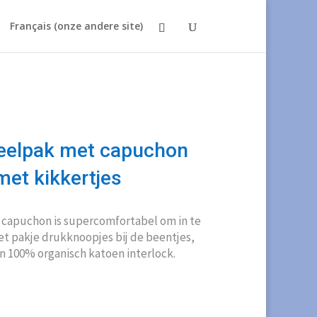
Français (onze andere site)
eelpak met capuchon
met kikkertjes
 capuchon is supercomfortabel om in te
het pakje drukknoopjes bij de beentjes,
an 100% organisch katoen interlock.