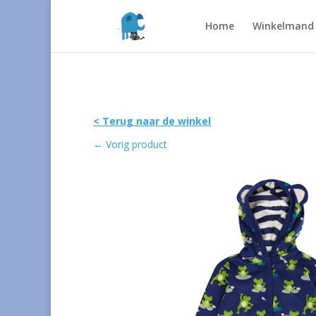
Home
Winkelmand
< Terug naar de winkel
←
Vorig product