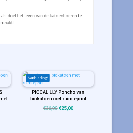
t als doel het leven van de katoenboeren te
 maakt!
Aanbieding!
S
PICCALILLY Poncho van
 met
biokatoen met ruimteprint
Oorspronkelijke
Huidige
€
36,00
€
25,00
ijke
ige
prijs
prijs
was:
is:
€36,00.
€25,00.