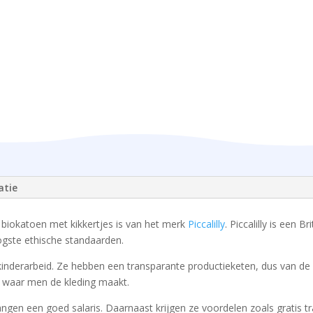
atie
iokatoen met kikkertjes is van het merk
Piccalilly
. Piccalilly is een 
gste ethische standaarden.
van kinderarbeid. Ze hebben een transparante productieketen, dus van 
n waar men de kleding maakt.
en een goed salaris. Daarnaast krijgen ze voordelen zoals gratis tr