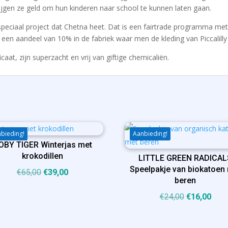
jgen ze geld om hun kinderen naar school te kunnen laten gaan.
 speciaal project dat Chetna heet. Dat is een fairtrade programma me
en aandeel van 10% in de fabriek waar men de kleding van Piccalilly
icaat, zijn superzacht en vrij van giftige chemicaliën.
bieding!
Aanbieding!
OBY TIGER Winterjas met
krokodillen
LITTLE GREEN RADICAL
Speelpakje van biokatoen
Oorspronkelijke
Huidige
€
65,00
€
39,00
beren
prijs
prijs
Oorspronkel
Huid
€
24,00
€
16,00
was:
is:
prijs
prijs
€65,00.
€39,00.
was:
is: