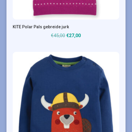
KITE Polar Pals gebreide jurk
Oorspronkelijke
Huidige
€
45,00
€
27,00
prijs
prijs
was:
is:
€45,00.
€27,00.