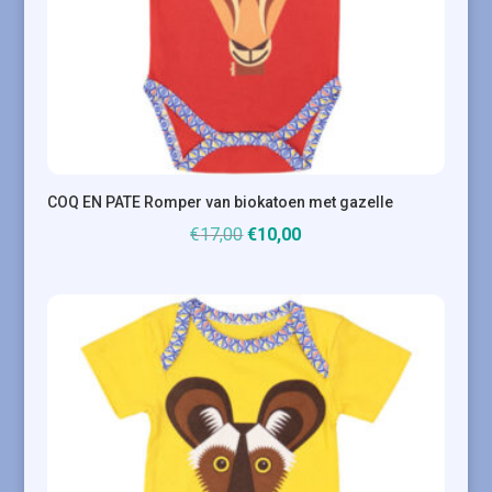
COQ EN PATE Romper van biokatoen met gazelle
Oorspronkelijke
Huidige
€
17,00
€
10,00
prijs
prijs
was:
is:
€17,00.
€10,00.