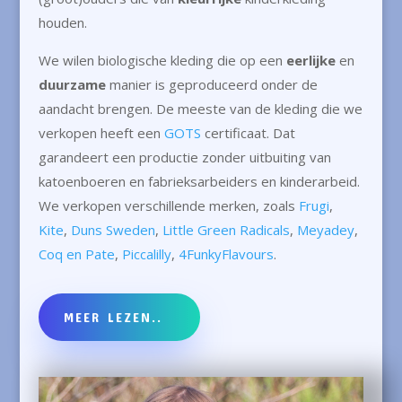
houden.
We wilen biologische kleding die op een
eerlijke
en
duurzame
manier is geproduceerd onder de
aandacht brengen. De meeste van de kleding die we
verkopen heeft een
GOTS
certificaat. Dat
garandeert een productie zonder uitbuiting van
katoenboeren en fabrieksarbeiders en kinderarbeid.
We verkopen verschillende merken, zoals
Frugi
,
Kite
,
Duns Sweden
,
Little Green Radicals
,
Meyadey
,
Coq en Pate
,
Piccalilly
,
4FunkyFlavours
.
MEER LEZEN..