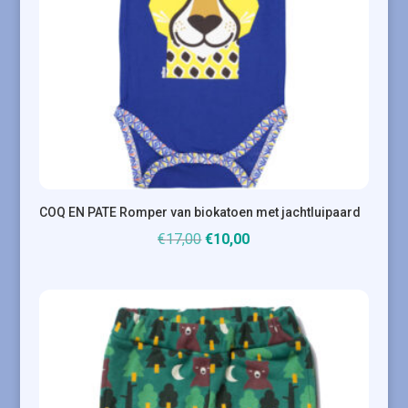
COQ EN PATE Romper van biokatoen met jachtluipaard
Oorspronkelijke
Huidige
€
17,00
€
10,00
prijs
prijs
was:
is:
€17,00.
€10,00.