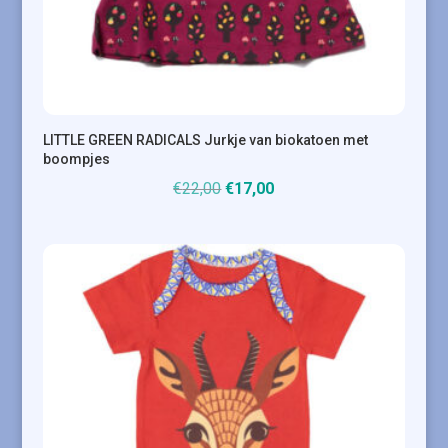
LITTLE GREEN RADICALS Jurkje van biokatoen met
boompjes
Oorspronkelijke
Huidige
€
22,00
€
17,00
prijs
prijs
was:
is:
€22,00.
€17,00.