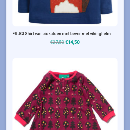
FRUGI Shirt van biokatoen met bever met vikinghelm
Oorspronkelijke
Huidige
€
27,50
€
14,50
prijs
prijs
was:
is:
€27,50.
€14,50.