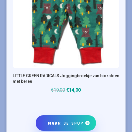
LITTLE GREEN RADICALS Joggingbroekje van biokatoen
met beren
Oorspronkelijke
Huidige
€
19,00
€
14,00
prijs
prijs
was:
is:
€19,00.
€14,00.
NAAR DE SHOP