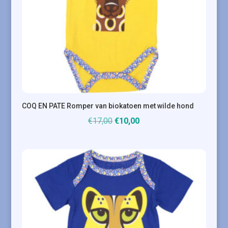
COQ EN PATE Romper van biokatoen met wilde hond
Oorspronkelijke
Huidige
€
17,00
€
10,00
prijs
prijs
was:
is:
€17,00.
€10,00.