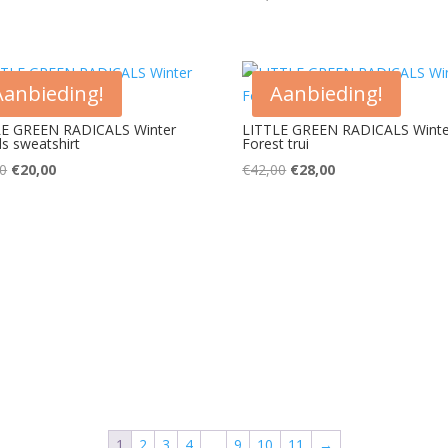
Aanbieding!
Aanbieding!
LE GREEN RADICALS Winter
LITTLE GREEN RADICALS Winte
 sweatshirt
Forest trui
Oorspronkelijke
Huidige
Oorspronkelijke
Huidige
0
€
20,00
€
42,00
€
28,00
prijs
prijs
prijs
prijs
was:
is:
was:
is:
€32,00.
€20,00.
€42,00.
€28,00.
1
2
3
4
…
9
10
11
→