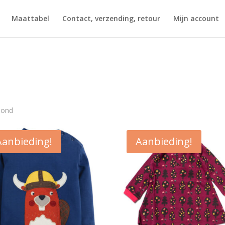
Maattabel
Contact, verzending, retour
Mijn account
Gesorteerd
oond
op
nieuwste
Aanbieding!
Aanbieding!