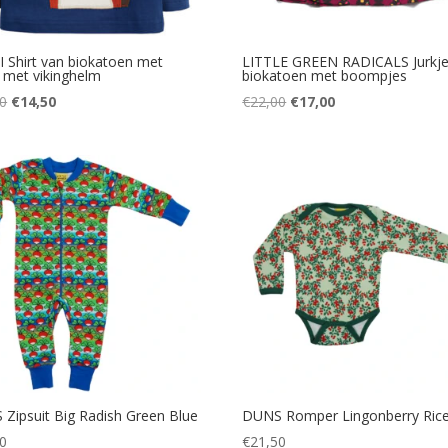
 Shirt van biokatoen met
LITTLE GREEN RADICALS Jurkje
 met vikinghelm
biokatoen met boompjes
Oorspronkelijke
Huidige
Oorspronkelijke
Huidige
0
€
14,50
€
22,00
€
17,00
prijs
prijs
prijs
prijs
was:
is:
was:
is:
€27,50.
€14,50.
€22,00.
€17,00.
Zipsuit Big Radish Green Blue
DUNS Romper Lingonberry Ric
0
€
21,50