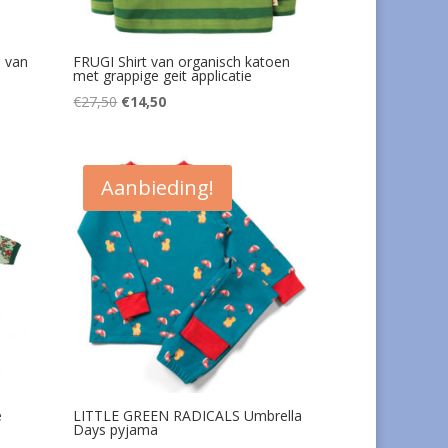
 van
FRUGI Shirt van organisch katoen
met grappige geit applicatie
Oorspronkelijke
Huidige
€
27,50
€
14,50
prijs
prijs
was:
is:
€27,50.
€14,50.
Aanbieding!
e
LITTLE GREEN RADICALS Umbrella
Days pyjama