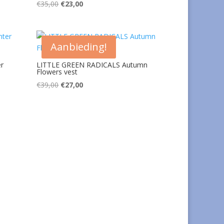
Oorspronkelijke
Huidige
€
35,00
€
23,00
prijs
prijs
was:
is:
€35,00.
€23,00.
Aanbieding!
r
LITTLE GREEN RADICALS Autumn
Flowers vest
Oorspronkelijke
Huidige
€
39,00
€
27,00
prijs
prijs
was:
is:
€39,00.
€27,00.