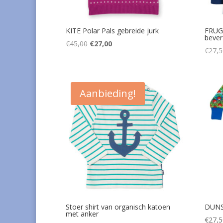
KITE Polar Pals gebreide jurk
FRUGI
bever
Oorspronkelijke
Huidige
€
45,00
€
27,00
€
27,5
prijs
prijs
was:
is:
€45,00.
€27,00.
Aanbieding!
Stoer shirt van organisch katoen
DUNS 
met anker
€
27,5