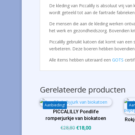
De kleding van Piccalilly is absoluut vrij 
wordt geteeld tot aan de fairtrade fabrieke
De mensen die aan de kleding werken ontvang
het werk en gezondheidszorg. Bovendien kri
Piccalilly gebruikt katoen dat komt van een
verbeteren. Deze boeren hebben bovendien e
Alle items hebben uiteraard een
GOTS
certif
Gerelateerde producten
Aanbieding!
Aan
PICCALILLY Pondlife
romperjurkje van biokatoen
Rokj
Oorspronkelijke
Huidige
€
28,80
€
18,00