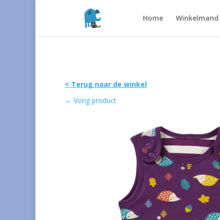
Home
Winkelmand
< Terug naar de winkel
←
Vorig product