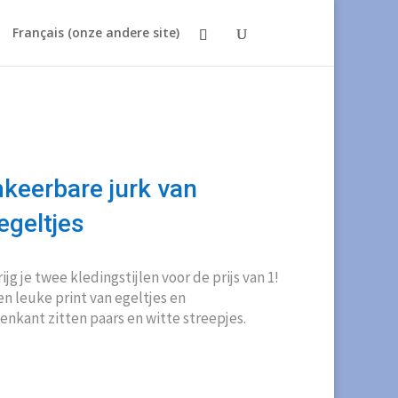
Français (onze andere site)
eerbare jurk van
egeltjes
g je twee kledingstijlen voor de prijs van 1!
een leuke print van egeltjes en
enkant zitten paars en witte streepjes.