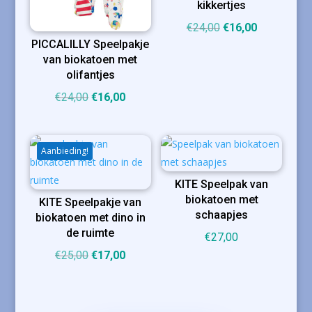
kikkertjes
Oorspronkelijke
Huidige
€
24,00
€
16,00
PICCALILLY Speelpakje
prijs
prijs
van biokatoen met
was:
is:
olifantjes
€24,00.
€16,00.
Oorspronkelijke
Huidige
€
24,00
€
16,00
prijs
prijs
was:
is:
€24,00.
€16,00.
Aanbieding!
KITE Speelpak van
biokatoen met
KITE Speelpakje van
schaapjes
biokatoen met dino in
de ruimte
€
27,00
Oorspronkelijke
Huidige
€
25,00
€
17,00
prijs
prijs
was:
is:
€25,00.
€17,00.