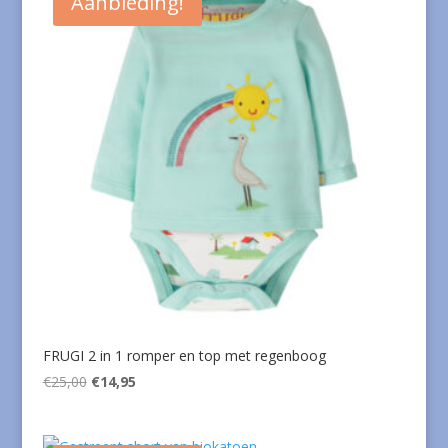
Aanbieding!
FRUGI 2 in 1 romper en top met regenboog
Oorspronkelijke
Huidige
€
25,00
€
14,95
prijs
prijs
was:
is: