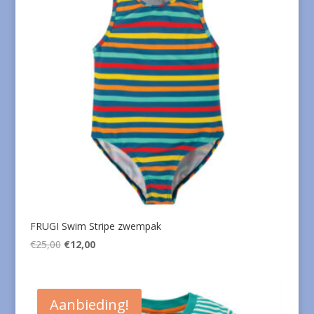
FRUGI Swim Stripe zwempak
Oorspronkelijke
Huidige
€
25,00
€
12,00
prijs
prijs
was:
is:
€25,00.
€12,00.
Aanbieding!