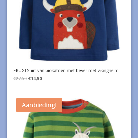
FRUGI Shirt van biokatoen met bever met vikinghelm
Oorspronkelijke
Huidige
€
27,50
€
14,50
prijs
prijs
was:
is:
€27,50.
€14,50.
Aanbieding!