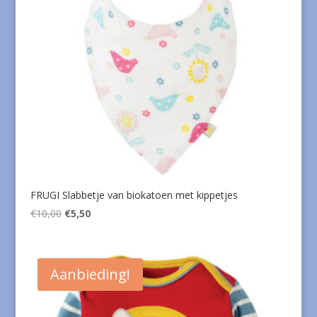
FRUGI Slabbetje van biokatoen met kippetjes
Oorspronkelijke
Huidige
€
10,00
€
5,50
prijs
prijs
was:
is:
€10,00.
€5,50.
Aanbieding!