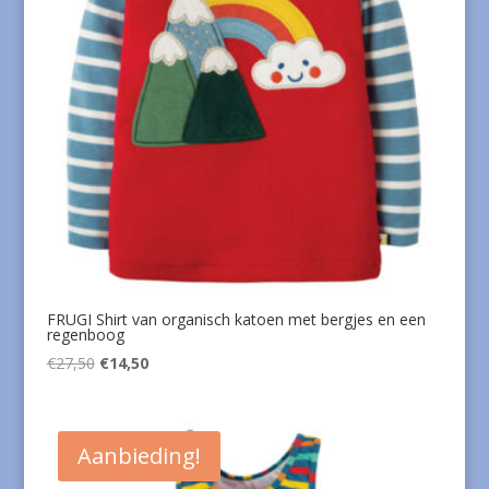
FRUGI Shirt van organisch katoen met bergjes en een
regenboog
Oorspronkelijke
Huidige
€
27,50
€
14,50
prijs
prijs
was:
is:
€27,50.
€14,50.
Aanbieding!