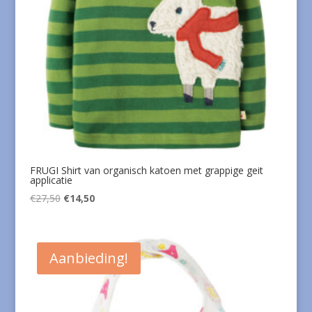
FRUGI Shirt van organisch katoen met grappige geit
applicatie
Oorspronkelijke
Huidige
€
27,50
€
14,50
prijs
prijs
was:
is:
€27,50.
€14,50.
Aanbieding!