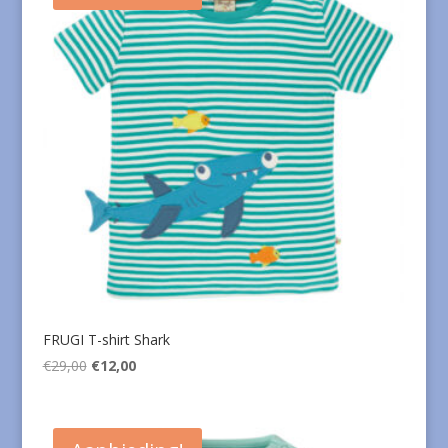
FRUGI T-shirt Shark
Oorspronkelijke
Huidige
€
29,00
€
12,00
prijs
prijs
was:
is:
€29,00.
€12,00.