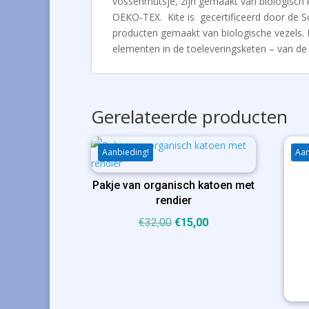
vossenmutsje, zijn gemaakt van biologisch 
OEKO-TEX. Kite is gecertificeerd door de S
producten gemaakt van biologische vezels. Be
elementen in de toeleveringsketen – van de
Gerelateerde producten
Aanbieding!
Aan
Pakje van organisch katoen met
rendier
Oorspronkelijke
Huidige
€
32,00
€
15,00
prijs
prijs
was:
is:
€32,00.
€15,00.