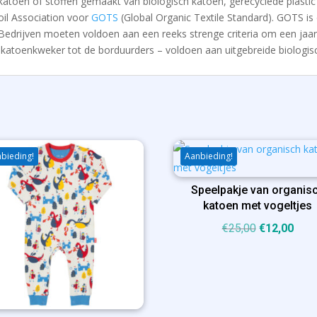
katoen of stoffen gemaakt van biologisch katoen, gerecyclede plasti
oil Association voor
GOTS
(Global Organic Textile Standard). GOTS i
drijven moeten voldoen aan een reeks strenge criteria om een ​​jaarlij
 katoenkweker tot de borduurders – voldoen aan uitgebreide biologi
bieding!
Aanbieding!
Speelpakje van organis
katoen met vogeltjes
Oorspronkel
Huid
€
25,00
€
12,00
prijs
prijs
was:
is:
€25,00.
€12,