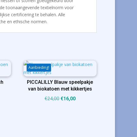
c flessen of stoffen goedgekeurd door
s de toonaangevende textielnorm voor
kse certificering te behalen. Alle
sche en ethische normen.
Aanbieding!
ch
PICCALILLY Blauw speelpakje
van biokatoen met kikkertjes
ijke
ige
Oorspronkelijke
Huidige
€
24,00
€
16,00
prijs
prijs
was:
is:
00.
€24,00.
€16,00.