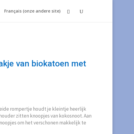
Français (onze andere site)
akje van biokatoen met
kelijke
uidige
ijs
:
eide rompertje houdt je kleintje heerlijk
16,00.
schouder zitten knoopjes van kokosnoot. Aan
noopjes om het verschonen makkelijk te