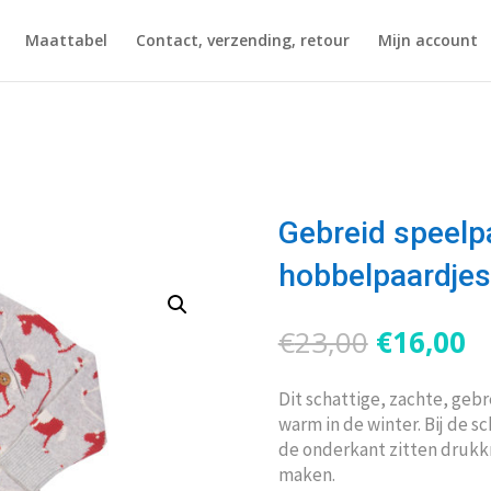
Maattabel
Contact, verzending, retour
Mijn account
Gebreid speelp
hobbelpaardjes
Oorspron
H
€
23,00
€
16,00
prijs
pr
was:
is
Dit schattige, zachte, gebr
€23,00.
€
warm in de winter. Bij de 
de onderkant zitten drukk
maken.