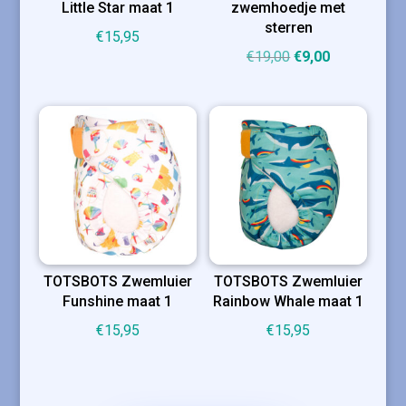
Little Star maat 1
zwemhoedje met
sterren
€
15,95
Oorspronkelijke
Huidige
€
19,00
€
9,00
prijs
prijs
was:
is:
€19,00.
€9,00.
TOTSBOTS Zwemluier
TOTSBOTS Zwemluier
Funshine maat 1
Rainbow Whale maat 1
€
15,95
€
15,95