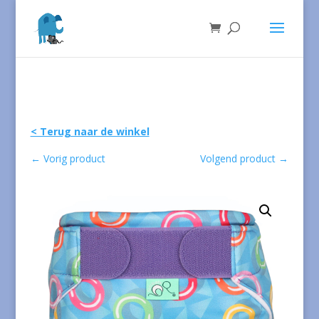
< Terug naar de winkel
←
Vorig product
Volgend product
→