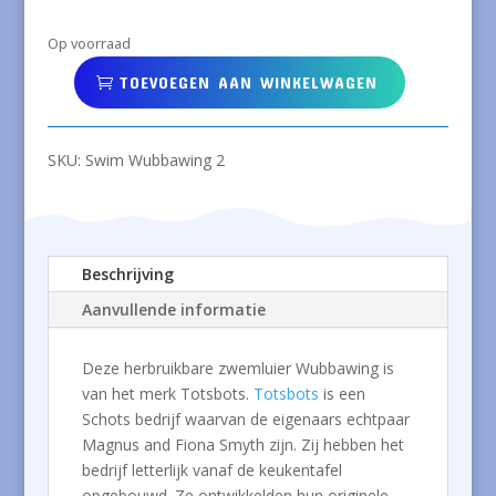
Op voorraad
TOEVOEGEN AAN WINKELWAGEN
TOTSBOTS
Zwemluier
Wubbawing
SKU:
Swim Wubbawing 2
maat
2
aantal
Beschrijving
Aanvullende informatie
Deze herbruikbare zwemluier Wubbawing is
van het merk Totsbots.
Totsbots
is een
Schots bedrijf waarvan de eigenaars echtpaar
Magnus and Fiona Smyth zijn. Zij hebben het
bedrijf letterlijk vanaf de keukentafel
opgebouwd. Ze ontwikkelden hun originele