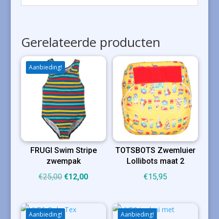
Gerelateerde producten
Aanbieding!
FRUGI Swim Stripe
TOTSBOTS Zwemluier
zwempak
Lollibots maat 2
Oorspronkelijke
Huidige
€
25,00
€
12,00
€
15,95
prijs
prijs
was:
is:
€25,00.
€12,00.
Aanbieding!
Aanbieding!