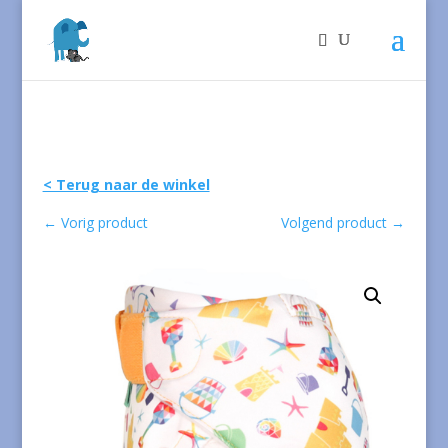
< Terug naar de winkel
←
Vorig product
Volgend product
→