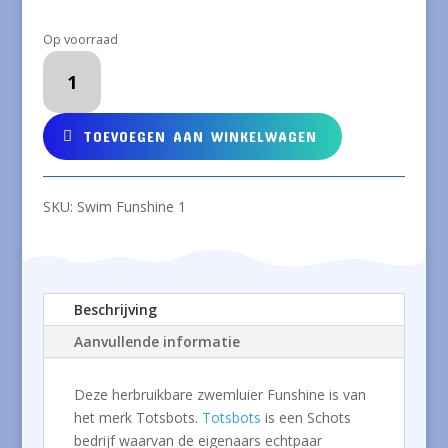
Op voorraad
TOTSBOTS
Zwemluier
Funshine
maat
TOEVOEGEN AAN WINKELWAGEN
1
aantal
SKU:
Swim Funshine 1
Beschrijving
Aanvullende informatie
Deze herbruikbare zwemluier Funshine is van
het merk Totsbots.
Totsbots
is een Schots
bedrijf waarvan de eigenaars echtpaar