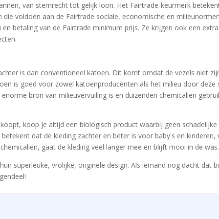
nnen, van stemrecht tot gelijk loon. Het Fairtrade-keurmerk betekent
n die voldoen aan de Fairtrade sociale, economische en milieunor
en betaling van de Fairtrade minimum prijs. Ze krijgen ook een extra 
cten.
 zachter is dan conventioneel katoen. Dit komt omdat de vezels niet z
toen is goed voor zowel katoenproducenten als het milieu door deze s
 enorme bron van milieuvervuiling is en duizenden chemicaliën gebruikt
 koopt, koop je altijd een biologisch product waarbij geen schadelijk
t betekent dat de kleding zachter en beter is voor baby's en kinderen
hemicaliën, gaat de kleding veel langer mee en blijft mooi in de was.
 hun superleuke, vrolijke, originele design. Als iemand nog dacht dat b
egendeel!