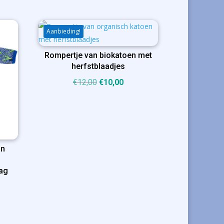
Aanbieding!
Rompertje van biokatoen met
herfstblaadjes
Oorspronkelijke
Huidige
€
12,00
€
10,00
prijs
prijs
was:
is:
€12,00.
€10,00.
an
lag