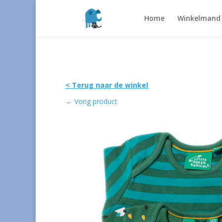
Home
Winkelmand
< Terug naar de winkel
←
Vorig product