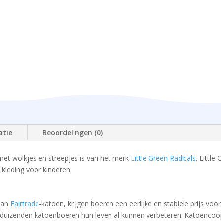
atie
Beoordelingen (0)
et wolkjes en streepjes is van het merk
Little Green Radicals
. Little
e kleding voor kinderen.
 van
Fairtrade
-katoen, krijgen boeren een eerlijke en stabiele prijs vo
bben duizenden katoenboeren hun leven al kunnen verbeteren. Katoencoö