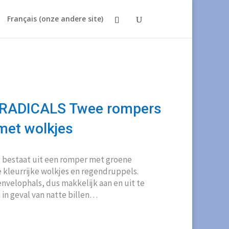
Français (onze andere site)
 RADICALS Twee rompers
met wolkjes
 bestaat uit een romper met groene
 kleurrijke wolkjes en regendruppels.
envelophals, dus makkelijk aan en uit te
in geval van natte billen…