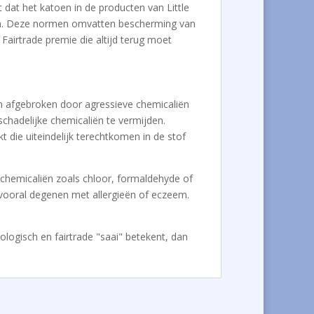
 dat het katoen in de producten van Little
men. Deze normen omvatten bescherming van
Fairtrade premie die altijd terug moet
ijn afgebroken door agressieve chemicaliën
chadelijke chemicaliën te vermijden.
 die uiteindelijk terechtkomen in de stof
e chemicaliën zoals chloor, formaldehyde of
, vooral degenen met allergieën of eczeem.
iologisch en fairtrade "saai" betekent, dan