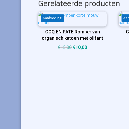
Gerelateerde producten
Aanbieding!
Aan
COQ EN PATE Romper van
C
organisch katoen met olifant
Oorspronkelijke
Huidige
€
15,00
€
10,00
prijs
prijs
was:
is:
€15,00.
€10,00.