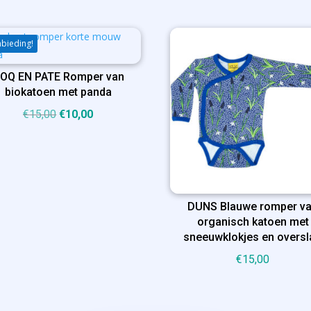
bieding!
OQ EN PATE Romper van
biokatoen met panda
Oorspronkelijke
Huidige
€
15,00
€
10,00
prijs
prijs
was:
is:
€15,00.
€10,00.
DUNS Blauwe romper v
organisch katoen met
sneeuwklokjes en overs
€
15,00