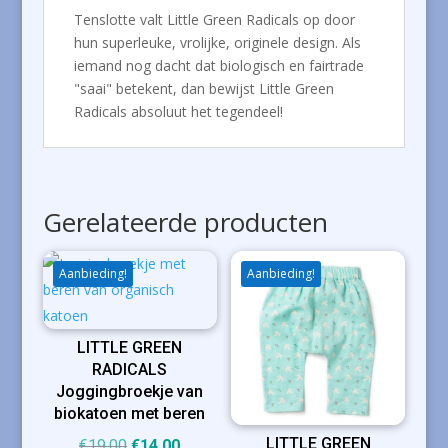
Tenslotte valt Little Green Radicals op door
hun superleuke, vrolijke, originele design. Als
iemand nog dacht dat biologisch en fairtrade
"saai" betekent, dan bewijst Little Green
Radicals absoluut het tegendeel!
Gerelateerde producten
Aanbieding!
Aanbieding!
LITTLE GREEN
RADICALS
Joggingbroekje van
biokatoen met beren
LITTLE GREEN
Oorspronkelijke
Huidige
€
19,00
€
14,00