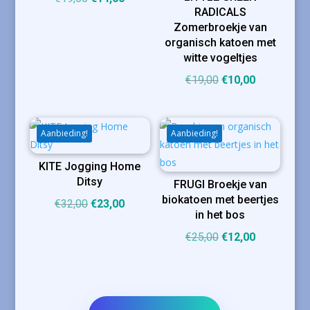
RADICALS
prijs
prijs
Zomerbroekje van
was:
is:
organisch katoen met
€19,00.
€14,00.
witte vogeltjes
Oorspronkelijke
Huidige
€
19,00
€
10,00
prijs
prijs
was:
is:
€19,00.
€10,00.
Aanbieding!
Aanbieding!
KITE Jogging Home
Ditsy
FRUGI Broekje van
biokatoen met beertjes
Oorspronkelijke
Huidige
€
32,00
€
23,00
in het bos
prijs
prijs
Oorspronkelijke
Huidige
€
25,00
€
12,00
was:
is:
prijs
prijs
€32,00.
€23,00.
was:
is:
€25,00.
€12,00.