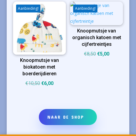
was:
is:
was:
is:
€27,00.
€19,00.
€10,50.
€6,00.
Aanbieding!
Aanbieding!
Knoopmutsje van
organisch katoen met
cijfertreintjes
Oorspronkelijke
Huidige
€
8,50
€
5,00
Knoopmutsje van
prijs
prijs
biokatoen met
was:
is:
boerderijdieren
€8,50.
€5,00.
Oorspronkelijke
Huidige
€
10,50
€
6,00
prijs
prijs
was:
is:
€10,50.
€6,00.
NAAR DE SHOP