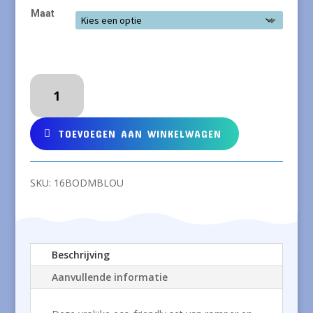
Maat
COQ
EN
PATE
Set
TOEVOEGEN AAN WINKELWAGEN
van
romper
en
SKU:
16BODMBLOU
slab
met
wolven
print
Beschrijving
aantal
Aanvullende informatie