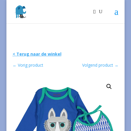
< Terug naar de winkel
←
Vorig product
Volgend product
→