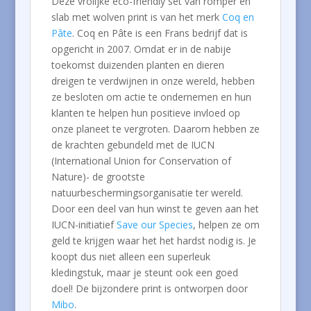
Deze vrolijke eco-friendly set van romper en
slab met wolven print is van het merk
Coq en
Pâte
. Coq en Pâte is een Frans bedrijf dat is
opgericht in 2007. Omdat er in de nabije
toekomst duizenden planten en dieren
dreigen te verdwijnen in onze wereld, hebben
ze besloten om actie te ondernemen en hun
klanten te helpen hun positieve invloed op
onze planeet te vergroten. Daarom hebben ze
de krachten gebundeld met de IUCN
(International Union for Conservation of
Nature)- de grootste
natuurbeschermingsorganisatie ter wereld.
Door een deel van hun winst te geven aan het
IUCN-initiatief
Save our Species
, helpen ze om
geld te krijgen waar het het hardst nodig is. Je
koopt dus niet alleen een superleuk
kledingstuk, maar je steunt ook een goed
doel! De bijzondere print is ontworpen door
Mibo
.