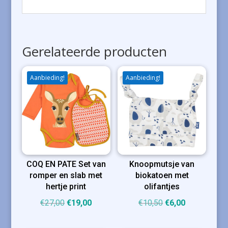
Gerelateerde producten
Aanbieding!
Aanbieding!
COQ EN PATE Set van
Knoopmutsje van
romper en slab met
biokatoen met
hertje print
olifantjes
Oorspronkelijke
Huidige
Oorspronkelijke
Huidige
€
27,00
€
19,00
€
10,50
€
6,00
prijs
prijs
prijs
prijs