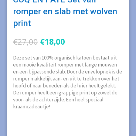
romper en slab met wolven
print
Oorspronkelijke
Huidige
€
27,00
€
18,00
prijs
prijs
was:
is:
Deze set van 100% organisch katoen bestaat uit
€27,00.
€18,00.
een mooie kwaliteit romper met lange mouwen
en een bijpassende slab. Door de envelopnek is de
romper makkelijk aan- en uit te trekken over het
hoofd of naar beneden als de luier heeft gelekt.
De romper heeft een grappige print op zowel de
voor- als de achterzijde. Een heel speciaal
kraamcadeautje!