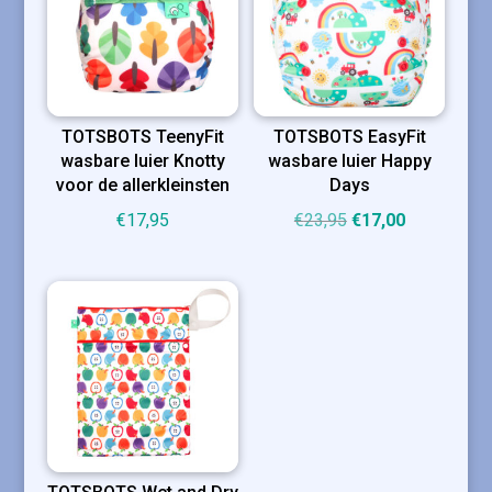
TOTSBOTS TeenyFit
TOTSBOTS EasyFit
wasbare luier Knotty
wasbare luier Happy
voor de allerkleinsten
Days
Oorspronkelijke
Huidige
€
17,95
€
23,95
€
17,00
prijs
prijs
was:
is:
€23,95.
€17,00.