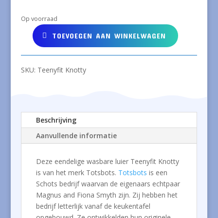
Op voorraad
TOEVOEGEN AAN WINKELWAGEN
TOTSBOTS
TeenyFit
wasbare
SKU:
Teenyfit Knotty
luier
Knotty
voor
de
allerkleinsten
Beschrijving
aantal
Aanvullende informatie
Deze eendelige wasbare luier Teenyfit Knotty
is van het merk Totsbots.
Totsbots
is een
Schots bedrijf waarvan de eigenaars echtpaar
Magnus and Fiona Smyth zijn. Zij hebben het
bedrijf letterlijk vanaf de keukentafel
opgebouwd. Ze ontwikkelden hun originele