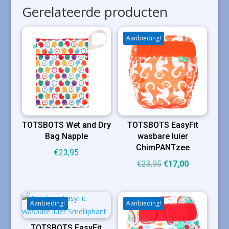
Gerelateerde producten
Aanbieding!
TOTSBOTS Wet and Dry
TOTSBOTS EasyFit
Bag Napple
wasbare luier
ChimPANTzee
€
23,95
Oorspronkelijke
Huidige
€
23,95
€
17,00
prijs
prijs
was:
is:
€23,95.
€17,00.
Aanbieding!
Aanbieding!
TOTSBOTS EasyFit