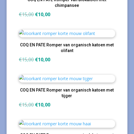
chimpansee
Oorspronkelijke
Huidige
€
15,00
€
10,00
prijs
prijs
was:
is:
€15,00.
€10,00.
COQ EN PATE Romper van organisch katoen met
olifant
Oorspronkelijke
Huidige
€
15,00
€
10,00
prijs
prijs
was:
is:
€15,00.
€10,00.
COQ EN PATE Romper van organisch katoen met
tijger
Oorspronkelijke
Huidige
€
15,00
€
10,00
prijs
prijs
was:
is:
€15,00.
€10,00.