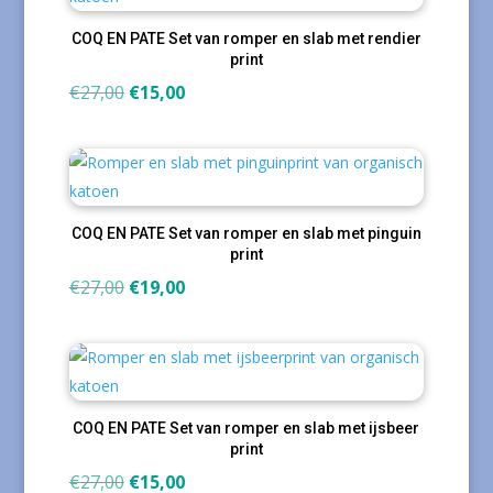
COQ EN PATE Set van romper en slab met rendier
print
Oorspronkelijke
Huidige
€
27,00
€
15,00
prijs
prijs
was:
is:
€27,00.
€15,00.
COQ EN PATE Set van romper en slab met pinguin
print
Oorspronkelijke
Huidige
€
27,00
€
19,00
prijs
prijs
was:
is:
€27,00.
€19,00.
COQ EN PATE Set van romper en slab met ijsbeer
print
Oorspronkelijke
Huidige
€
27,00
€
15,00