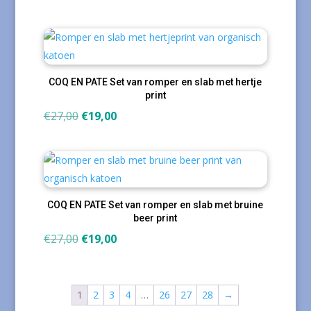
prijs
prijs
was:
is:
€27,00.
€15,00.
COQ EN PATE Set van romper en slab met hertje
print
Oorspronkelijke
Huidige
€
27,00
€
19,00
prijs
prijs
was:
is:
€27,00.
€19,00.
COQ EN PATE Set van romper en slab met bruine
beer print
Oorspronkelijke
Huidige
€
27,00
€
19,00
prijs
prijs
was:
is:
€27,00.
€19,00.
1
2
3
4
…
26
27
28
→