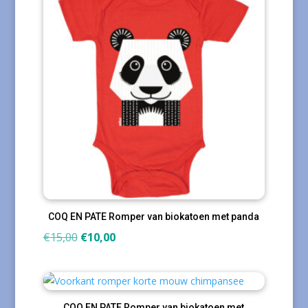
COQ EN PATE Romper van biokatoen met panda
Oorspronkelijke
Huidige
€
15,00
€
10,00
prijs
prijs
was:
is:
€15,00.
€10,00.
COQ EN PATE Romper van biokatoen met