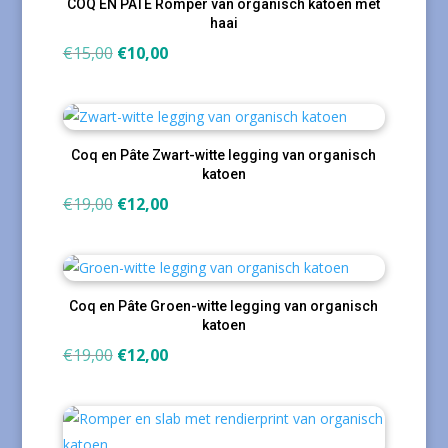
COQ EN PATE Romper van organisch katoen met
haai
Oorspronkelijke
Huidige
€
15,00
€
10,00
prijs
prijs
was:
is:
€15,00.
€10,00.
Coq en Pâte Zwart-witte legging van organisch
katoen
Oorspronkelijke
Huidige
€
19,00
€
12,00
prijs
prijs
was:
is:
€19,00.
€12,00.
Coq en Pâte Groen-witte legging van organisch
katoen
Oorspronkelijke
Huidige
€
19,00
€
12,00
prijs
prijs
was:
is:
€19,00.
€12,00.