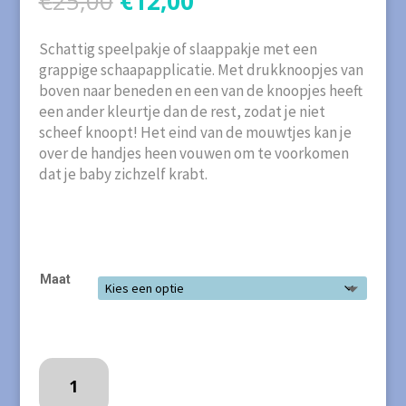
€
25,00
€
12,00
prijs
prijs
was:
is:
Schattig speelpakje of slaappakje met een
€25,00.
€12,00.
grappige schaapapplicatie. Met drukknoopjes van
boven naar beneden en een van de knoopjes heeft
een ander kleurtje dan de rest, zodat je niet
scheef knoopt! Het eind van de mouwtjes kan je
over de handjes heen vouwen om te voorkomen
dat je baby zichzelf krabt.
Maat
Speelpakje
van