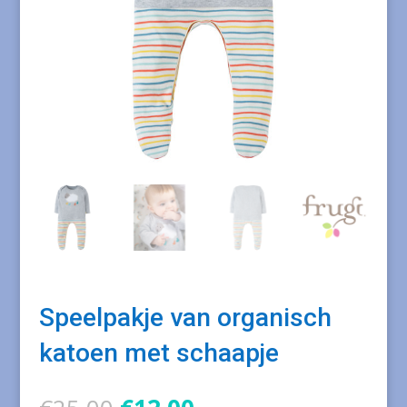
Speelpakje van organisch
katoen met schaapje
Oorspronkelijke
Huidige