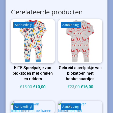
Gerelateerde producten
Aanbieding!
Aanbieding!
KITE Speelpakje van
Gebreid speelpakje van
biokatoen met draken
biokatoen met
en ridders
hobbelpaardjes
Oorspronkelijke
Huidige
Oorspronkelijke
Huidige
€
15,00
€
10,00
€
23,00
€
16,00
prijs
prijs
prijs
prijs
was:
is:
was:
is:
€15,00.
€10,00.
€23,00.
€16,00.
Aanbieding!
Aanbieding!