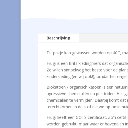
Beschrijving
Dit pakje kan gewassen worden op 40C, maa
Frugi is een Brits kledingmerk dat organische
Ze willen simpelweg het beste voor de plan
kinderkleding (en wij ook!), omdat het ongel
Biokatoen / organisch katoen is een natuurl
agressieve chemicaliën en pesticiden. Het g
chemicaliën te vermijden. Daarbij komt dat n
terechtkomen in de stof die we op onze hui
Frugi heeft een GOTS certificaat. Zo’n cert
worden gebruikt, maar waar er bovendien in