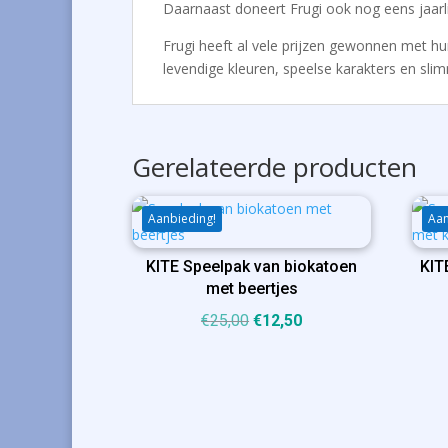
Daarnaast doneert Frugi ook nog eens jaar
Frugi heeft al vele prijzen gewonnen met hun 
levendige kleuren, speelse karakters en slim
Gerelateerde producten
Aanbieding!
Aan
KITE Speelpak van biokatoen
KIT
met beertjes
Oorspronkelijke
Huidige
€
25,00
€
12,50
prijs
prijs
was:
is:
€25,00.
€12,50.