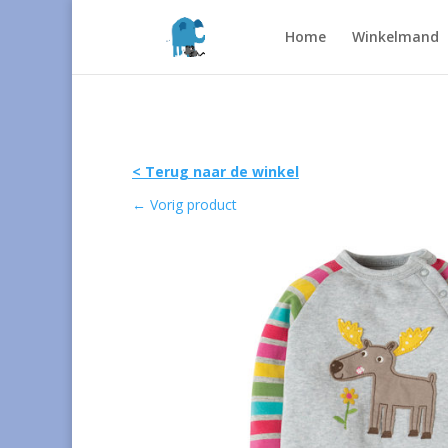
Home
Winkelmand
< Terug naar de winkel
←
Vorig product