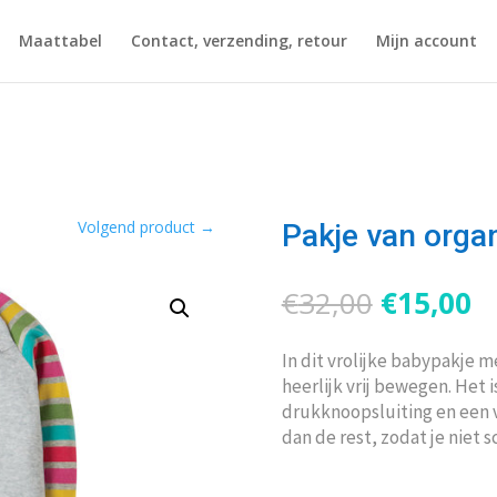
Maattabel
Contact, verzending, retour
Mijn account
Volgend product
→
Pakje van orga
Oorspron
H
€
32,00
€
15,00
prijs
pr
was:
is
In dit vrolijke babypakje m
€32,00.
€
heerlijk vrij bewegen. Het 
drukknoopsluiting en een v
dan de rest, zodat je niet 