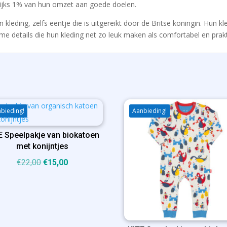
lijks 1% van hun omzet aan goede doelen.
kleding, zelfs eentje die is uitgereikt door de Britse koningin. Hun kl
me details die hun kleding net zo leuk maken als comfortabel en praktis
bieding!
Aanbieding!
E Speelpakje van biokatoen
met konijntjes
Oorspronkelijke
Huidige
€
22,00
€
15,00
prijs
prijs
was:
is:
€22,00.
€15,00.