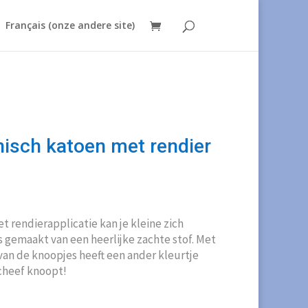
Français (onze andere site)
nisch katoen met rendier
kelijke
uidige
ijs
:
et rendierapplicatie kan je kleine zich
15,00.
is gemaakt van een heerlijke zachte stof. Met
an de knoopjes heeft een ander kleurtje
scheef knoopt!