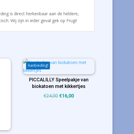
eding is direct herkenbaar aan de heldere,
ch. Wij zijn in ieder geval gek op Frugi!
Aanbieding!
PICCALILLY Speelpakje van
biokatoen met kikkertjes
Oorspronkelijke
Huidige
€
24,00
€
16,00
prijs
prijs
was:
is:
€24,00.
€16,00.