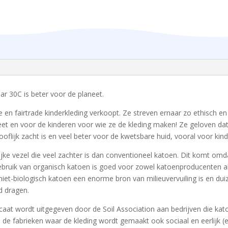
r 30C is beter voor de planeet.
 en fairtrade kinderkleding verkoopt. Ze streven ernaar zo ethisch en m
eet en voor de kinderen voor wie ze de kleding maken! Ze geloven dat
ooflijk zacht is en veel beter voor de kwetsbare huid, vooral voor ki
ijke vezel die veel zachter is dan conventioneel katoen. Dit komt omd
ebruik van organisch katoen is goed voor zowel katoenproducenten al
iet-biologisch katoen een enorme bron van milieuvervuiling is en duiz
d dragen.
ificaat wordt uitgegeven door de Soil Association aan bedrijven die k
 de fabrieken waar de kleding wordt gemaakt ook sociaal en eerlijk 