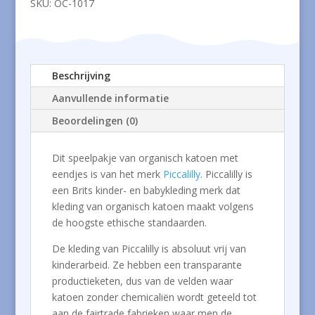
SKU:
OC-1017
Beschrijving
Aanvullende informatie
Beoordelingen (0)
Dit speelpakje van organisch katoen met
eendjes is van het merk
Piccalilly
. Piccalilly is
een Brits kinder- en babykleding merk dat
kleding van organisch katoen maakt volgens
de hoogste ethische standaarden.
De kleding van Piccalilly is absoluut vrij van
kinderarbeid. Ze hebben een transparante
productieketen, dus van de velden waar
katoen zonder chemicaliën wordt geteeld tot
aan de fairtrade fabrieken waar men de