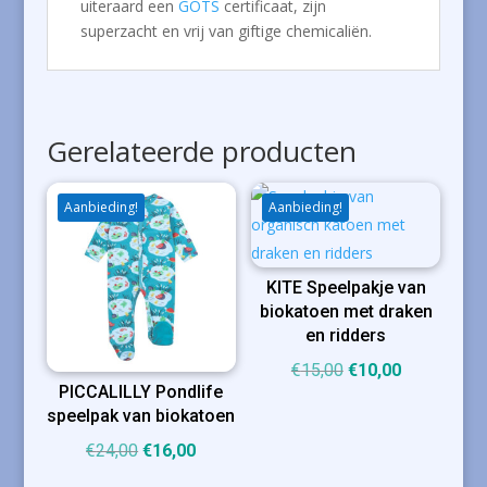
uiteraard een
GOTS
certificaat, zijn
superzacht en vrij van giftige chemicaliën.
Gerelateerde producten
Aanbieding!
Aanbieding!
KITE Speelpakje van
biokatoen met draken
en ridders
Oorspronkelijke
Huidige
€
15,00
€
10,00
PICCALILLY Pondlife
prijs
prijs
speelpak van biokatoen
was:
is:
Oorspronkelijke
Huidige
€
24,00
€
16,00
€15,00.
€10,00.
prijs
prijs