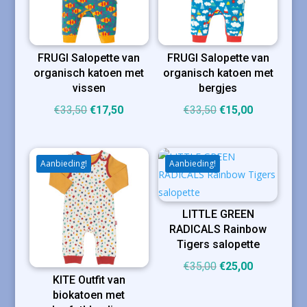
FRUGI Salopette van
FRUGI Salopette van
organisch katoen met
organisch katoen met
vissen
bergjes
Oorspronkelijke
Huidige
Oorspronkelijke
Huidige
€
33,50
€
17,50
€
33,50
€
15,00
prijs
prijs
prijs
prijs
was:
is:
was:
is:
€33,50.
€17,50.
€33,50.
€15,00.
Aanbieding!
Aanbieding!
LITTLE GREEN
RADICALS Rainbow
Tigers salopette
Oorspronkelijke
Huidige
€
35,00
€
25,00
KITE Outfit van
prijs
prijs
biokatoen met
was:
is: