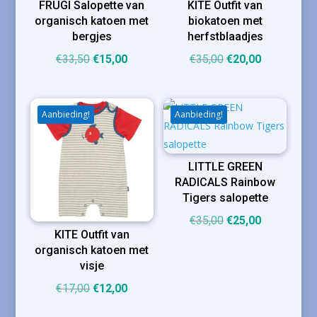
FRUGI Salopette van
KITE Outfit van
organisch katoen met
biokatoen met
bergjes
herfstblaadjes
Oorspronkelijke
Huidige
Oorspronkelijke
Huidige
€
33,50
€
15,00
€
35,00
€
20,00
prijs
prijs
prijs
prijs
was:
is:
was:
is:
€33,50.
€15,00.
€35,00.
€20,00.
Aanbieding!
Aanbieding!
LITTLE GREEN
RADICALS Rainbow
Tigers salopette
Oorspronkelijke
Huidige
€
35,00
€
25,00
KITE Outfit van
prijs
prijs
organisch katoen met
was:
is:
visje
€35,00.
€25,00.
Oorspronkelijke
Huidige
€
17,00
€
12,00
prijs
prijs