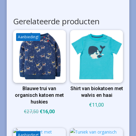
Gerelateerde producten
Aanbieding!
Blauwe trui van
Shirt van biokatoen met
organisch katoen met
walvis en haai
huskies
€
11,00
Oorspronkelijke
Huidige
€
27,50
€
16,00
prijs
prijs
was:
is:
€27,50.
€16,00.
Aanbieding!