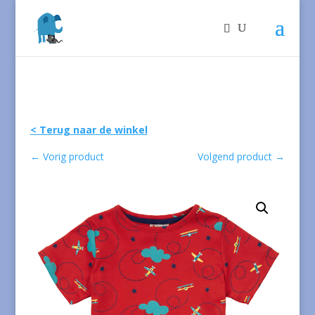
< Terug naar de winkel
←
Vorig product
Volgend product
→