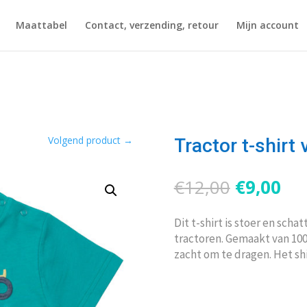
Maattabel
Contact, verzending, retour
Mijn account
Volgend product
→
Tractor t-shirt
Oorspron
Hu
€
12,00
€
9,00
prijs
pri
was:
is:
Dit t-shirt is stoer en scha
€12,00.
€9,
tractoren. Gemaakt van 100
zacht om te dragen. Het sh