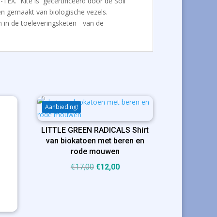
TEX. Kite is gecertificeerd door de Soil
n gemaakt van biologische vezels.
n in de toeleveringsketen - van de
Aanbieding!
LITTLE GREEN RADICALS Shirt
van biokatoen met beren en
rode mouwen
Oorspronkelijke
Huidige
€
17,00
€
12,00
prijs
prijs
was:
is:
€17,00.
€12,00.