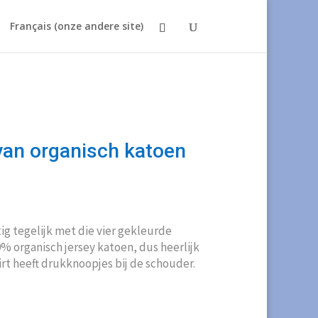
Français (onze andere site)
 van organisch katoen
kelijke
idige
js
ttig tegelijk met die vier gekleurde
00.
% organisch jersey katoen, dus heerlijk
irt heeft drukknoopjes bij de schouder.