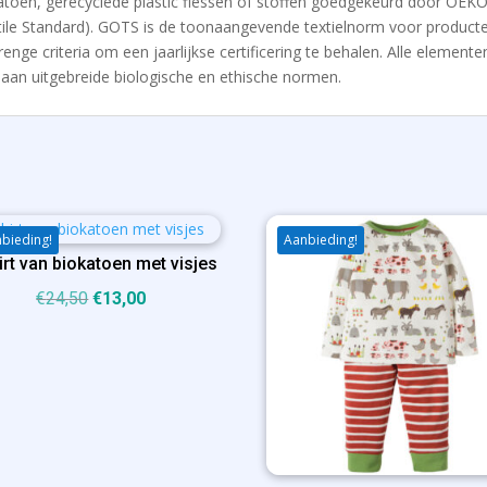
toen, gerecyclede plastic flessen of stoffen goedgekeurd door OEKO-
tile Standard). GOTS is de toonaangevende textielnorm voor producte
ge criteria om een ​​jaarlijkse certificering te behalen. Alle elemente
aan uitgebreide biologische en ethische normen.
bieding!
Aanbieding!
irt van biokatoen met visjes
Oorspronkelijke
Huidige
€
24,50
€
13,00
prijs
prijs
was:
is:
€24,50.
€13,00.