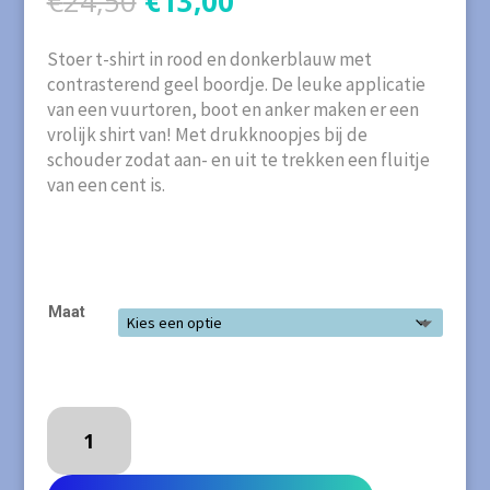
€
24,50
€
13,00
prijs
prijs
was:
is:
Stoer t-shirt in rood en donkerblauw met
€24,50.
€13,00.
contrasterend geel boordje. De leuke applicatie
van een vuurtoren, boot en anker maken er een
vrolijk shirt van! Met drukknoopjes bij de
schouder zodat aan- en uit te trekken een fluitje
van een cent is.
Maat
T-
shirt
van