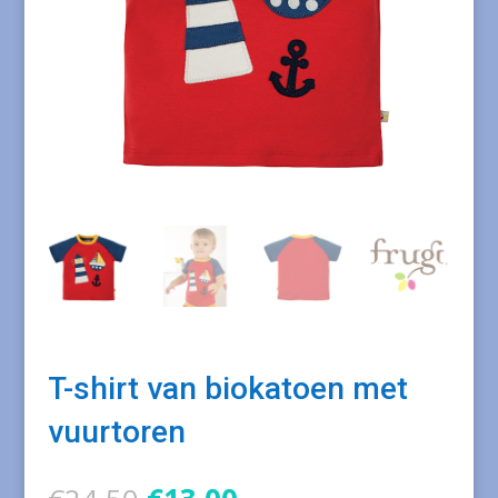
T-shirt van biokatoen met
vuurtoren
Oorspronkelijke
Huidige