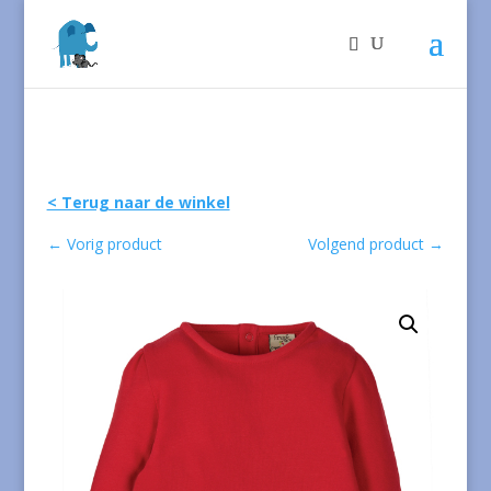
< Terug naar de winkel
←
Vorig product
Volgend product
→