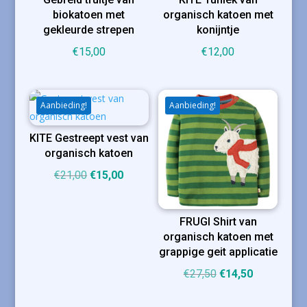
biokatoen met
organisch katoen met
gekleurde strepen
konijntje
€
15,00
€
12,00
Aanbieding!
Aanbieding!
KITE Gestreept vest van
organisch katoen
Oorspronkelijke
Huidige
€
21,00
€
15,00
prijs
prijs
was:
is:
FRUGI Shirt van
€21,00.
€15,00.
organisch katoen met
grappige geit applicatie
Oorspronkelijke
Huidige
€
27,50
€
14,50
prijs
prijs