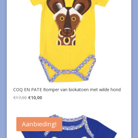
COQ EN PATE Romper van biokatoen met wilde hond
Oorspronkelijke
Huidige
€
17,00
€
10,00
prijs
prijs
was:
is:
€17,00.
€10,00.
Aanbieding!