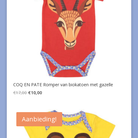
COQ EN PATE Romper van biokatoen met gazelle
Oorspronkelijke
Huidige
€
17,00
€
10,00
prijs
prijs
was:
is:
€17,00.
€10,00.
Aanbieding!