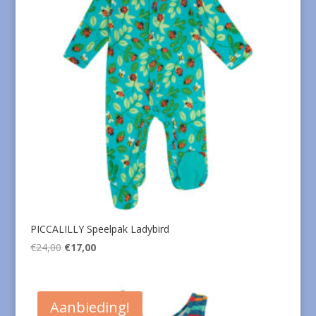
PICCALILLY Speelpak Ladybird
Oorspronkelijke
Huidige
€
24,00
€
17,00
prijs
prijs
was:
is:
€24,00.
€17,00.
Aanbieding!