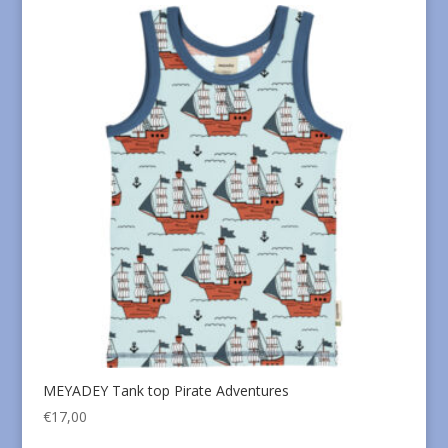
€22,00.
€15,00.
MEYADEY Tank top Pirate Adventures
€
17,00