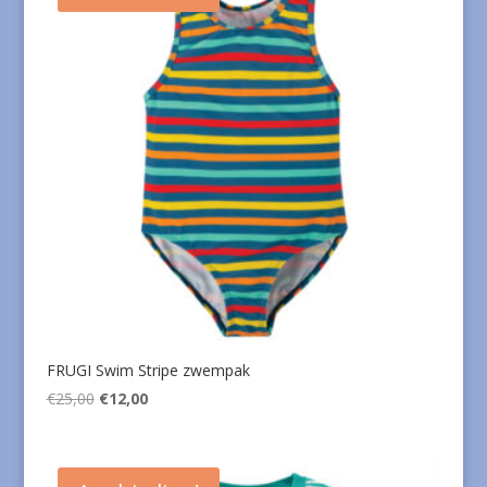
FRUGI Swim Stripe zwempak
Oorspronkelijke
Huidige
€
25,00
€
12,00
prijs
prijs
was:
is:
€25,00.
€12,00.