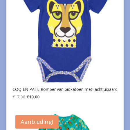
COQ EN PATE Romper van biokatoen met jachtluipaard
Oorspronkelijke
Huidige
€
17,00
€
10,00
prijs
prijs
was:
is:
€17,00.
€10,00.
Aanbieding!