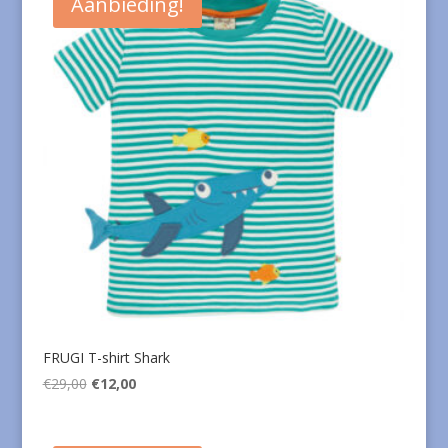
Aanbieding!
FRUGI T-shirt Shark
Oorspronkelijke
Huidige
€
29,00
€
12,00
prijs
prijs
was:
is: