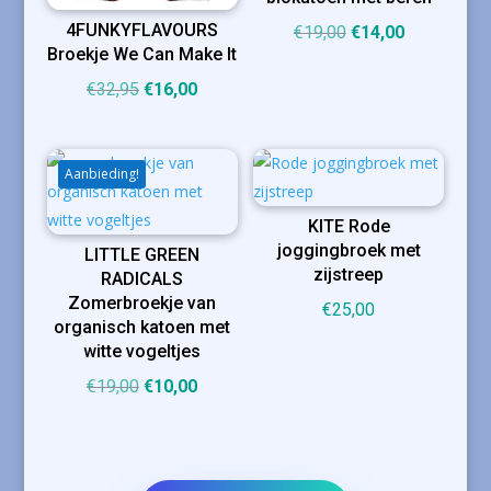
4FUNKYFLAVOURS
Oorspronkelijke
Huidige
€
19,00
€
14,00
Broekje We Can Make It
prijs
prijs
was:
is:
Oorspronkelijke
Huidige
€
32,95
€
16,00
€19,00.
€14,00.
prijs
prijs
was:
is:
€32,95.
€16,00.
Aanbieding!
KITE Rode
joggingbroek met
LITTLE GREEN
zijstreep
RADICALS
Zomerbroekje van
€
25,00
organisch katoen met
witte vogeltjes
Oorspronkelijke
Huidige
€
19,00
€
10,00
prijs
prijs
was:
is:
€19,00.
€10,00.