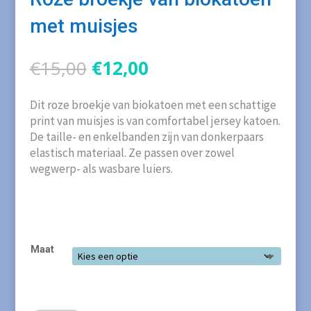
met muisjes
Oorspronkelijke
Huidige
€
15,00
€
12,00
prijs
prijs
was:
is:
Dit roze broekje van biokatoen met een schattige
€15,00.
€12,00.
print van muisjes is van comfortabel jersey katoen.
De taille- en enkelbanden zijn van donkerpaars
elastisch materiaal. Ze passen over zowel
wegwerp- als wasbare luiers.
Maat