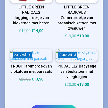
LITTLE GREEN
LITTLE GREEN
RADICALS
RADICALS
Joggingbroekje van
Zomerbroekje van
biokatoen met beren
organisch katoen met
zwaluwen
Oorspronkelijke
Huidige
€
19,00
€
14,00
Oorspronkelijke
Huidige
€
19,00
€
10,00
prijs
prijs
prijs
prijs
was:
is:
was:
is:
€19,00.
€14,00.
€19,00.
€10,00.
Aanbieding!
Aanbieding!
FRUGI Harembroek van
PICCALILLY Babysetje
biokatoen met parasols
van biokatoen met
vliegtuigjes
Oorspronkelijke
Huidige
€
29,00
€
13,50
Oorspronkelijke
Huidige
€
20,00
€
13,00
prijs
prijs
prijs
prijs
was:
is:
was:
is:
€29,00.
€13,50.
€20,00.
€13,00.