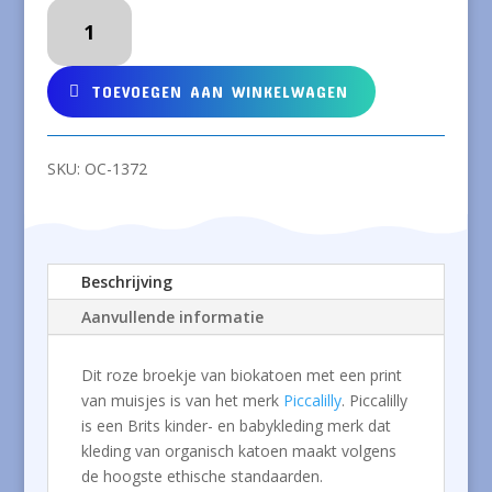
Roze
broekje
van
biokatoen
TOEVOEGEN AAN WINKELWAGEN
met
muisjes
aantal
SKU:
OC-1372
Beschrijving
Aanvullende informatie
Dit roze broekje van biokatoen met een print
van muisjes is van het merk
Piccalilly
. Piccalilly
is een Brits kinder- en babykleding merk dat
kleding van organisch katoen maakt volgens
de hoogste ethische standaarden.