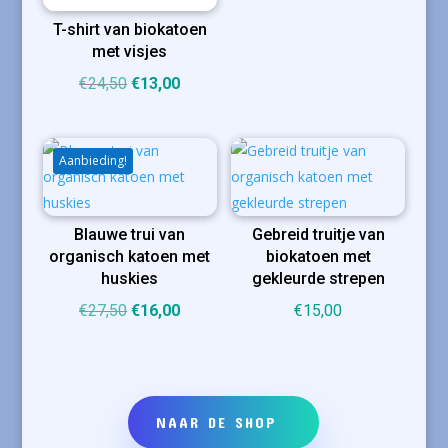
was:
is:
T-shirt van biokatoen
€21,00.
€15,00.
met visjes
Oorspronkelijke
Huidige
€
24,50
€
13,00
prijs
prijs
was:
is:
€24,50.
€13,00.
Aanbieding!
Blauwe trui van
Gebreid truitje van
organisch katoen met
biokatoen met
huskies
gekleurde strepen
Oorspronkelijke
Huidige
€
27,50
€
16,00
€
15,00
prijs
prijs
was:
is:
€27,50.
€16,00.
NAAR DE SHOP