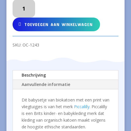
PICCALILLY
Babysetje
van
biokatoen
TOEVOEGEN AAN WINKELWAGEN
met
vliegtuigjes
aantal
SKU:
OC-1243
Beschrijving
Aanvullende informatie
Dit babysetje van biokatoen met een print van
vliegtuigjes is van het merk
Piccalilly
. Piccalilly
is een Brits kinder- en babykleding merk dat
kleding van organisch katoen maakt volgens
de hoogste ethische standaarden.