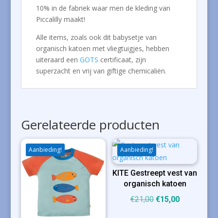
10% in de fabriek waar men de kleding van
Piccalilly maakt!
Alle items, zoals ook dit babysetje van
organisch katoen met vliegtuigjes, hebben
uiteraard een
GOTS
certificaat, zijn
superzacht en vrij van giftige chemicaliën.
Gerelateerde producten
Aanbieding!
Aanbieding!
KITE Gestreept vest van
organisch katoen
Oorspronkelijke
Huidige
€
21,00
€
15,00
prijs
prijs