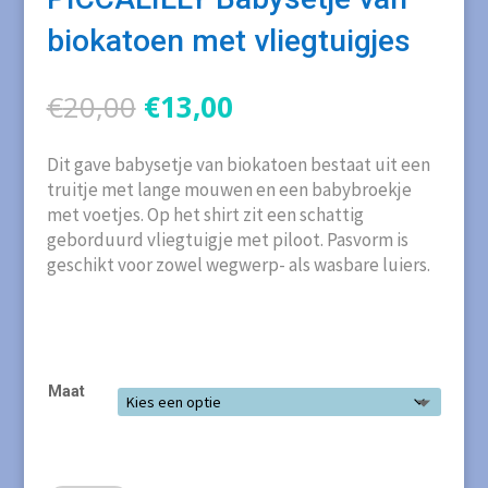
biokatoen met vliegtuigjes
Oorspronkelijke
Huidige
€
20,00
€
13,00
prijs
prijs
was:
is:
Dit gave babysetje van biokatoen bestaat uit een
€20,00.
€13,00.
truitje met lange mouwen en een babybroekje
met voetjes. Op het shirt zit een schattig
geborduurd vliegtuigje met piloot. Pasvorm is
geschikt voor zowel wegwerp- als wasbare luiers.
Maat