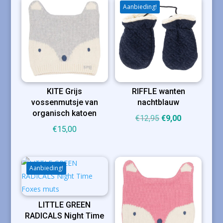
Aanbieding!
KITE Grijs
RIFFLE wanten
vossenmutsje van
nachtblauw
organisch katoen
Oorspronkelijke
Huidige
€
12,95
€
9,00
€
15,00
prijs
prijs
was:
is:
€12,95.
€9,00.
Aanbieding!
LITTLE GREEN
RADICALS Night Time