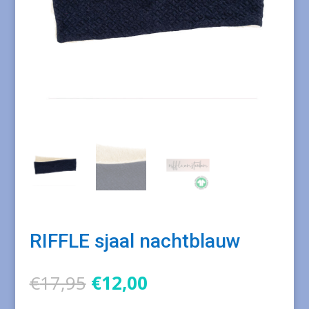
RIFFLE sjaal nachtblauw
Oorspronkelijke
Huidige
€
17,95
€
12,00
prijs
prijs