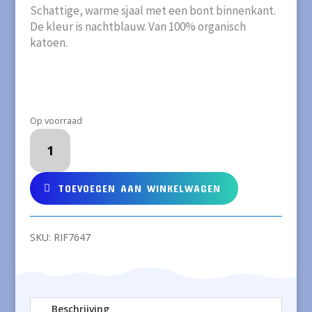
was:
is:
Schattige, warme sjaal met een bont binnenkant.
€17,95.
€12,00.
De kleur is nachtblauw. Van 100% organisch
katoen.
Op voorraad
RIFFLE
sjaal
nachtblauw
aantal
TOEVOEGEN AAN WINKELWAGEN
SKU:
RIF7647
Beschrijving