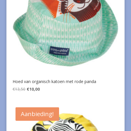
Hoed van organisch katoen met rode panda
Oorspronkelijke
Huidige
€
13,50
€
10,00
prijs
prijs
was:
is:
€13,50.
€10,00.
Aanbieding!