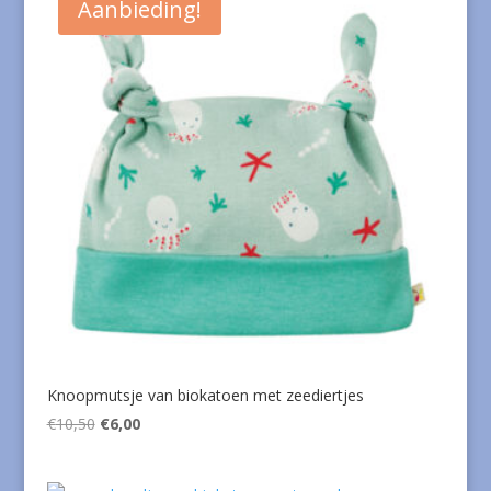
Aanbieding!
Knoopmutsje van biokatoen met zeediertjes
Oorspronkelijke
Huidige
€
10,50
€
6,00
prijs
prijs
was:
is: