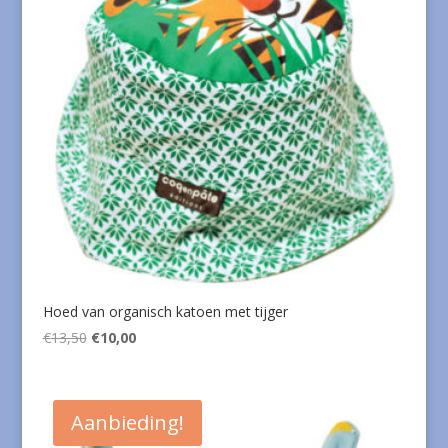
Hoed van organisch katoen met tijger
Oorspronkelijke
Huidige
€
13,50
€
10,00
prijs
prijs
was:
is:
€13,50.
€10,00.
Aanbieding!