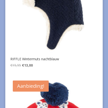
RIFFLE Wintermuts nachtblauw
Oorspronkelijke
Huidige
€
19,95
€
13,00
prijs
prijs
was:
is:
€19,95.
€13,00.
Aanbieding!