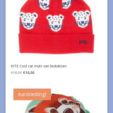
KITE Cool cat muts van biokatoen
Oorspronkelijke
Huidige
€
18,00
€
10,00
prijs
prijs
was:
is:
€18,00.
€10,00.
Aanbieding!