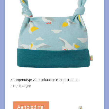
Knoopmutsje van biokatoen met pelikanen
Oorspronkelijke
Huidige
€
10,50
€
6,00
prijs
prijs
was:
is:
€10,50.
€6,00.
Aanbieding!