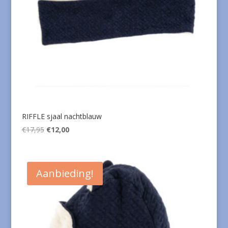
RIFFLE sjaal nachtblauw
Oorspronkelijke
Huidige
€
17,95
€
12,00
prijs
prijs
was:
is:
€17,95.
€12,00.
Aanbieding!