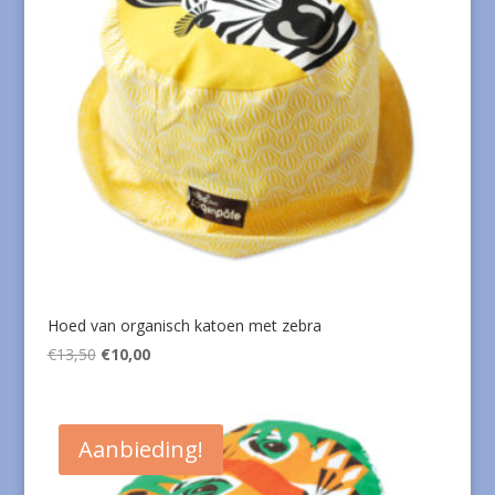
Hoed van organisch katoen met zebra
Oorspronkelijke
Huidige
€
13,50
€
10,00
prijs
prijs
was:
is:
€13,50.
€10,00.
Aanbieding!