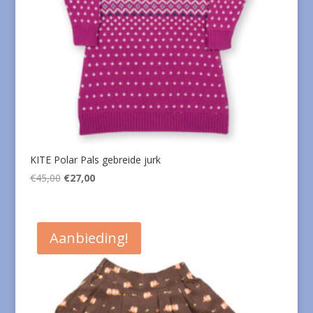
KITE Polar Pals gebreide jurk
Oorspronkelijke
Huidige
€
45,00
€
27,00
prijs
prijs
was:
is:
€45,00.
€27,00.
Aanbieding!