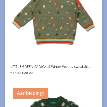
LITTLE GREEN RADICALS Winter Woods sweatshirt
Oorspronkelijke
Huidige
€
32,00
€
20,00
prijs
prijs
was:
is:
€32,00.
€20,00.
Aanbieding!