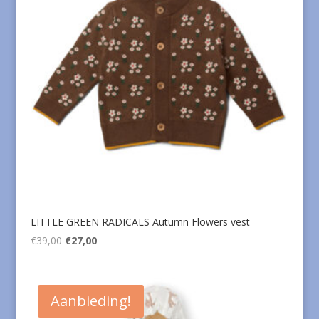
LITTLE GREEN RADICALS Autumn Flowers vest
Oorspronkelijke
Huidige
€
39,00
€
27,00
prijs
prijs
was:
is:
€39,00.
€27,00.
Aanbieding!