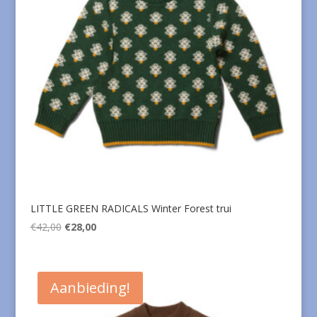
LITTLE GREEN RADICALS Winter Forest trui
Oorspronkelijke
Huidige
€
42,00
€
28,00
prijs
prijs
was:
is:
€42,00.
€28,00.
Aanbieding!