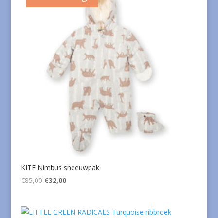
KITE Nimbus sneeuwpak
Oorspronkelijke
Huidige
€
85,00
€
32,00
prijs
prijs
was:
is:
€85,00.
€32,00.