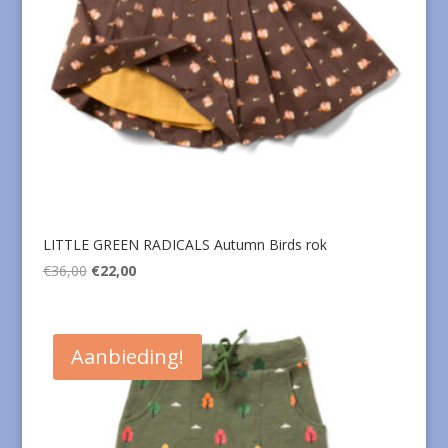
LITTLE GREEN RADICALS Autumn Birds rok
Oorspronkelijke
Huidige
€
36,00
€
22,00
prijs
prijs
was:
is:
€36,00.
€22,00.
Aanbieding!