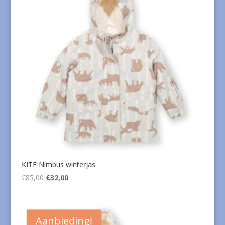
KITE Nimbus winterjas
Oorspronkelijke
Huidige
€
85,00
€
32,00
prijs
prijs
was:
is:
€85,00.
€32,00.
Aanbieding!