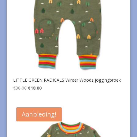
LITTLE GREEN RADICALS Winter Woods joggingbroek
Oorspronkelijke
Huidige
€
30,00
€
18,00
prijs
prijs
was:
is:
€30,00.
€18,00.
Aanbieding!