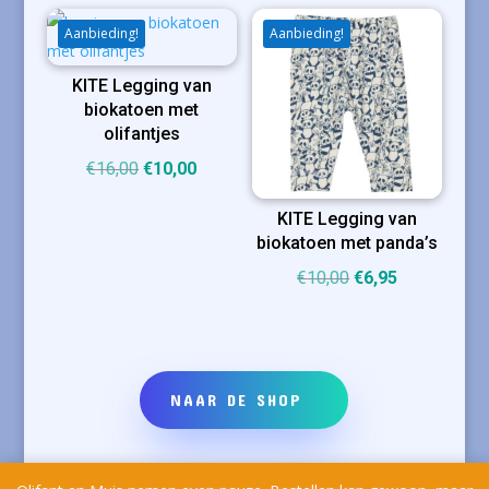
was:
is:
€16,95.
€8,50.
Aanbieding!
Aanbieding!
KITE Legging van
biokatoen met
olifantjes
Oorspronkelijke
Huidige
€
16,00
€
10,00
prijs
prijs
KITE Legging van
was:
is:
biokatoen met panda’s
€16,00.
€10,00.
Oorspronkelijke
Huidige
€
10,00
€
6,95
prijs
prijs
was:
is:
€10,00.
€6,95.
NAAR DE SHOP