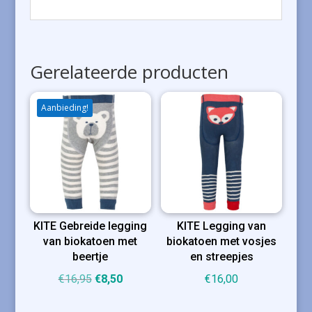
Gerelateerde producten
Aanbieding!
KITE Gebreide legging
KITE Legging van
van biokatoen met
biokatoen met vosjes
beertje
en streepjes
Oorspronkelijke
Huidige
€
16,95
€
8,50
€
16,00
prijs
prijs