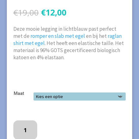
Oorspronkelijke
Huidige
€
19,00
€
12,00
prijs
prijs
was:
is:
Deze mooie legging in lichtblauw past perfect
€19,00.
€12,00.
met de
romper en slab met egel
en bij het
raglan
shirt met egel
. Het heeft een elastische taille. Het
materiaal is 96% GOTS gecertificeerd biologisch
katoen en 4% elastaan.
Maat
Coq
en
Pâte