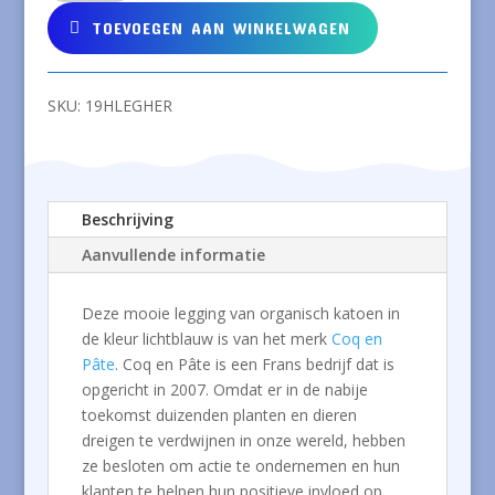
Legging
TOEVOEGEN AAN WINKELWAGEN
van
organisch
katoen
SKU:
19HLEGHER
in
lichtblauw
aantal
Beschrijving
Aanvullende informatie
Deze mooie legging van organisch katoen in
de kleur lichtblauw is van het merk
Coq en
Pâte
. Coq en Pâte is een Frans bedrijf dat is
opgericht in 2007. Omdat er in de nabije
toekomst duizenden planten en dieren
dreigen te verdwijnen in onze wereld, hebben
ze besloten om actie te ondernemen en hun
klanten te helpen hun positieve invloed op