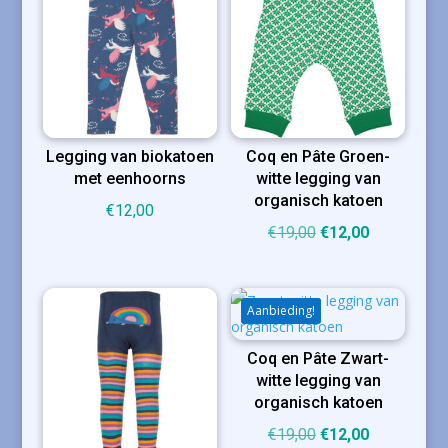
Legging van biokatoen
Coq en Pâte Groen-
met eenhoorns
witte legging van
organisch katoen
€
12,00
Oorspronkelijke
Huidige
€
19,00
€
12,00
prijs
prijs
was:
is:
€19,00.
€12,00.
Aanbieding!
Coq en Pâte Zwart-
witte legging van
organisch katoen
Oorspronkelijke
Huidige
€
19,00
€
12,00