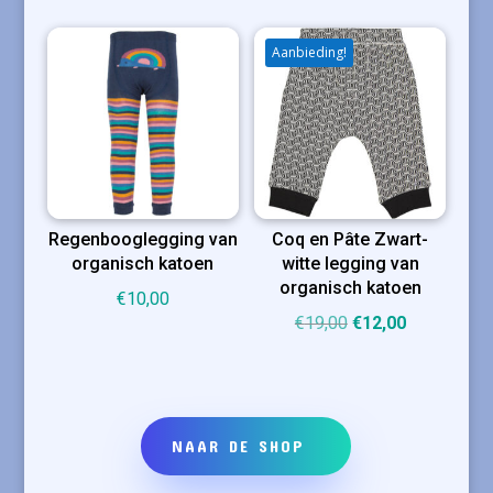
Aanbieding!
Regenbooglegging van
Coq en Pâte Zwart-
organisch katoen
witte legging van
organisch katoen
€
10,00
Oorspronkelijke
Huidige
€
19,00
€
12,00
prijs
prijs
was:
is:
€19,00.
€12,00.
NAAR DE SHOP