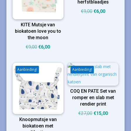
herfstblaadjes
Oorspronkelijke
Huidige
€
9,00
€
6,00
prijs
prijs
KITE Mutsje van
was:
is:
biokatoen love you to
€9,00.
€6,00.
the moon
Oorspronkelijke
Huidige
€
9,00
€
6,00
prijs
prijs
was:
is:
€9,00.
€6,00.
Aanbieding!
Aanbieding!
COQ EN PATE Set van
romper en slab met
rendier print
Oorspronkelijke
Huidige
€
27,00
€
15,00
Knoopmutsje van
prijs
prijs
biokatoen met
was:
is: