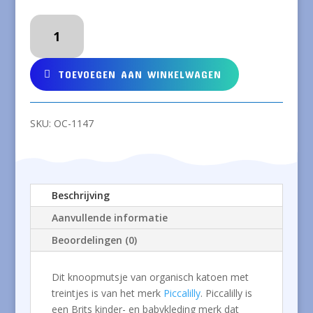
Knoopmutsje
van
organisch
katoen
TOEVOEGEN AAN WINKELWAGEN
met
treintjes
aantal
SKU:
OC-1147
Beschrijving
Aanvullende informatie
Beoordelingen (0)
Dit knoopmutsje van organisch katoen met
treintjes is van het merk
Piccalilly
. Piccalilly is
een Brits kinder- en babykleding merk dat