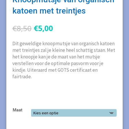
katoen met treintjes
Oorspronkelijke
Huidige
€
8,50
€
5,00
prijs
prijs
was:
is:
Dit geweldige knoopmutsje van organisch katoen
€8,50.
€5,00.
met treintjes zal je kleine heel schattig staan. Met
het knoopje kan je de maat van het mutsje
verstellen voor de optimale pasvorm voor je
kindje. Uiteraard met GOTS certificaat en
fairtrade.
Maat