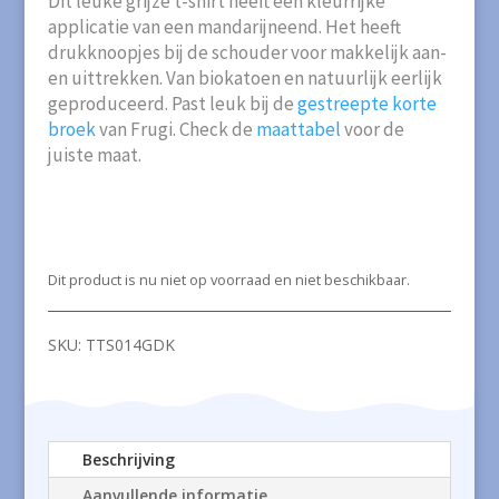
Dit leuke grijze t-shirt heeft een kleurrijke
applicatie van een mandarijneend. Het heeft
drukknoopjes bij de schouder voor makkelijk aan-
en uittrekken. Van biokatoen en natuurlijk eerlijk
geproduceerd. Past leuk bij de
gestreepte korte
broek
van Frugi. Check de
maattabel
voor de
juiste maat.
Dit product is nu niet op voorraad en niet beschikbaar.
SKU:
TTS014GDK
Beschrijving
Aanvullende informatie