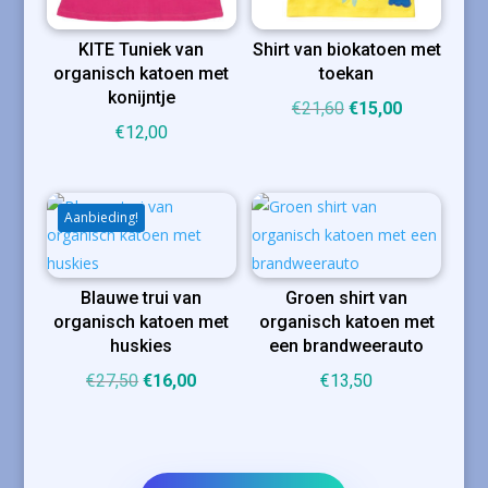
KITE Tuniek van
Shirt van biokatoen met
organisch katoen met
toekan
konijntje
Oorspronkelijke
Huidige
€
21,60
€
15,00
€
12,00
prijs
prijs
was:
is:
€21,60.
€15,00.
Aanbieding!
Blauwe trui van
Groen shirt van
organisch katoen met
organisch katoen met
huskies
een brandweerauto
Oorspronkelijke
Huidige
€
27,50
€
16,00
€
13,50
prijs
prijs
was:
is:
€27,50.
€16,00.