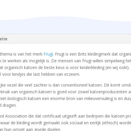
atie
 thema is van het merk
Frugi
. Frugi is een Brits kledingmerk dat organ
ijk te werken als mogelijk is. De mensen van Frugi willen simpelweg h
 organisch katoen de beste keus is voor kinderkleding (en wij ook!). 
l voor kindjes die last hebben van eczeem.
ijke vezel die veel zachter is dan conventioneel katoen. Dit komt omd
ebruik van organisch katoen is goed voor zowel katoenproducenten al
iet-biologisch katoen een enorme bron van milieuvervuiling is en duiz
d dragen.
 Soil Association die dat certificaat uitgeeft aan bedrijven die katoen
n waar de kleding wordt gemaakt ook sociaal en eerlijk (ethisch) wor
van hun omzet aan goede doelen.