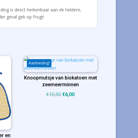
eding is direct herkenbaar aan de heldere,
der geval gek op Frugi!
Aanbieding!
Knoopmutsje van biokatoen met
zeemeerminnen
Oorspronkelijke
Huidige
€
10,50
€
6,00
prijs
prijs
was:
is:
€10,50.
€6,00.
er en