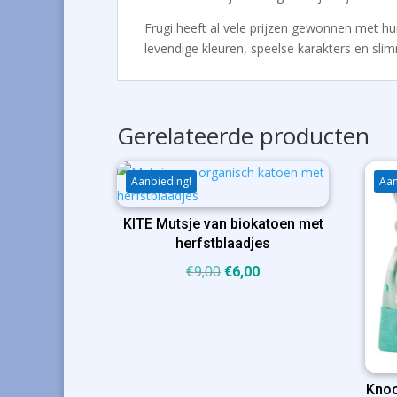
Frugi heeft al vele prijzen gewonnen met hun 
levendige kleuren, speelse karakters en slimm
Gerelateerde producten
Aanbieding!
Aan
KITE Mutsje van biokatoen met
herfstblaadjes
Oorspronkelijke
Huidige
€
9,00
€
6,00
prijs
prijs
was:
is:
€9,00.
€6,00.
Knoo