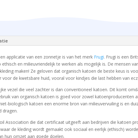
atie
een applicatie van een zonnetje is van het merk
Frugi
. Frugi is een Br
o ethisch en milieuvriendelijk te werken als mogelijk is. De mensen va
kleding maken! Ze geloven dat organisch katoen de beste keus is voor k
er voor de kwetsbare huid, vooral voor kindjes die last hebben van ec
ijke vezel die veel zachter is dan conventioneel katoen. Dit komt omd
ebruik van organisch katoen is goed voor zowel katoenproducenten al
iet-biologisch katoen een enorme bron van milieuvervuiling is en duiz
d dragen.
 Soil Association die dat certificaat uitgeeft aan bedrijven die katoen
n waar de kleding wordt gemaakt ook sociaal en eerlijk (ethisch) wor
van hun omzet aan goede doelen.