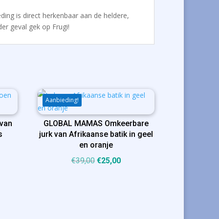
eding is direct herkenbaar aan de heldere,
der geval gek op Frugi!
Aanbieding!
 van
GLOBAL MAMAS Omkeerbare
s
jurk van Afrikaanse batik in geel
en oranje
ijke
ige
Oorspronkelijke
Huidige
€
39,00
€
25,00
prijs
prijs
was:
is:
00.
€39,00.
€25,00.