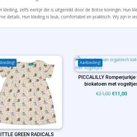
kleding, zelfs eentje die is uitgereikt door de Britse koningin. Hun kl
e details. Hun kleding is leuk, comfortabel en praktisch. Wij zijn in ie
bieding!
Aanbieding!
PICCALILLY Romperjurkje
biokatoen met vogeltje
Oorspronkel
Huid
€
21,00
€
11,00
prijs
prijs
was:
is:
€21,00.
€11,
LITTLE GREEN RADICALS