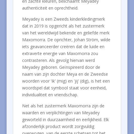
en zachte kleuren, belichaamt Meyadey
authenticiteit en oprechtheid.
Meyadey is een Zweeds kinderkledingmerk
dat in 2019 is opgericht als het zustermerk
van het wereldwijd bekende en geliefde merk
Maxomorra. De oprichter, Johan Ström, wilde
iets geavanceerder creëren dat de luide en
extraverte energie van Maxomorra zou
contrasteren. Als gevolg hiervan werd
Meyadey geboren. Geïnspireerd door de
naam van zijn dochter Meya en de Zweedse
woorden voor 'ik' (mig) en 'jij' (dig), is het een
woordspel dat symbool staat voor eenheid,
individualiteit en vriendschap.
Net als het zustermerk Maxomorra zijn de
waarden en verplichtingen van Meyadey
geworteld in duurzaamheid en eerlijkheid. Elk
afzonderlijk product wordt zorgvuldig
overwogen, van de eerste schetsen tot het