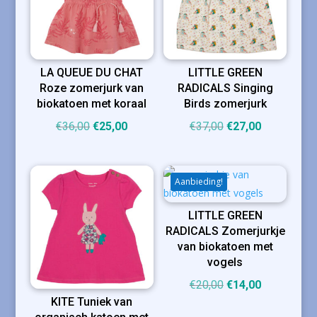
LA QUEUE DU CHAT
LITTLE GREEN
Roze zomerjurk van
RADICALS Singing
biokatoen met koraal
Birds zomerjurk
Oorspronkelijke
Huidige
Oorspronkelijke
Huidige
€
36,00
€
25,00
€
37,00
€
27,00
prijs
prijs
prijs
prijs
was:
is:
was:
is:
€36,00.
€25,00.
€37,00.
€27,00.
Aanbieding!
LITTLE GREEN
RADICALS Zomerjurkje
van biokatoen met
vogels
Oorspronkelijke
Huidige
€
20,00
€
14,00
KITE Tuniek van
prijs
prijs