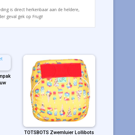
eding is direct herkenbaar aan de heldere,
der geval gek op Frugi!
empak
euw
ijke
ige
50.
TOTSBOTS Zwemluier Lollibots