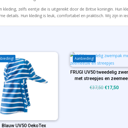
kleding, zelfs eentje die is uitgereikt door de Britse koningin. Hun kl
e details. Hun kleding is leuk, comfortabel en praktisch. Wij zijn in ie
bieding!
Aanbieding!
FRUGI UV50 tweedelig zw
met streepjes en zeeme
Oorspronkel
Huid
€
37,50
€
17,50
prijs
prijs
was:
is:
€37,50.
€17,
Blauw UV50 OekoTex