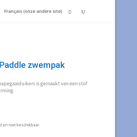
Français (onze andere site)
g Paddle zwempak
papegaaiduikers is gemaakt van een stof
rming.
ad en niet beschikbaar.