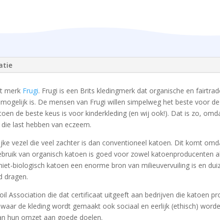
atie
et merk
Frugi
. Frugi is een Brits kledingmerk dat organische en fairtra
ls mogelijk is. De mensen van Frugi willen simpelweg het beste voor d
en de beste keus is voor kinderkleding (en wij ook!). Dat is zo, omdat
s die last hebben van eczeem.
ijke vezel die veel zachter is dan conventioneel katoen. Dit komt omd
ebruik van organisch katoen is goed voor zowel katoenproducenten al
iet-biologisch katoen een enorme bron van milieuvervuiling is en duiz
d dragen.
 Soil Association die dat certificaat uitgeeft aan bedrijven die katoen
n waar de kleding wordt gemaakt ook sociaal en eerlijk (ethisch) wor
van hun omzet aan goede doelen.