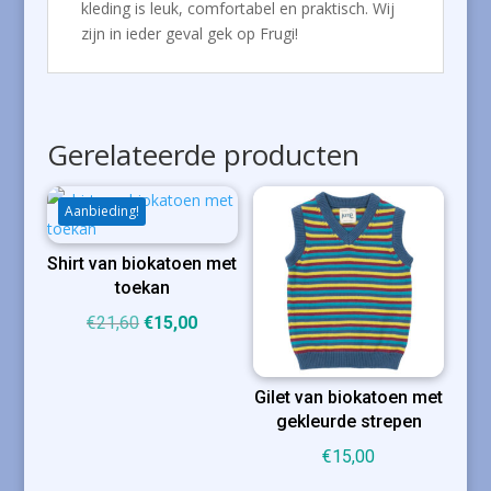
kleding is leuk, comfortabel en praktisch. Wij
zijn in ieder geval gek op Frugi!
Gerelateerde producten
Aanbieding!
Shirt van biokatoen met
toekan
Oorspronkelijke
Huidige
€
21,60
€
15,00
prijs
prijs
was:
is:
Gilet van biokatoen met
€21,60.
€15,00.
gekleurde strepen
€
15,00