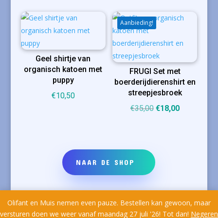
Aanbieding!
Geel shirtje van
organisch katoen met
FRUGI Set met
puppy
boerderijdierenshirt en
streepjesbroek
€
10,50
Oorspronkelijke
Huidige
€
35,00
€
18,00
prijs
prijs
was:
is:
€35,00.
€18,00.
NAAR DE SHOP
Olifant en Muis nemen even pauze. Bestellen kan gewoon, maar
versturen doen we weer vanaf maandag 27 juli '26! Tot dan!
Negeren