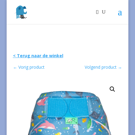
< Terug naar de winkel
←
Vorig product
Volgend product
→