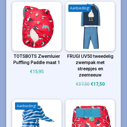
Aanbieding!
TOTSBOTS Zwemluier
FRUGI UV50 tweedelig
Puffling Paddle maat 1
zwempak met
streepjes en
€
15,95
zeemeeuw
Oorspronkelijke
Huidige
€
37,50
€
17,50
prijs
prijs
was:
is:
€37,50.
€17,50.
Aanbieding!