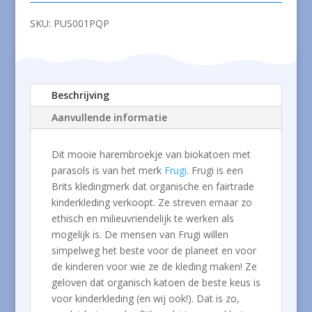
parasols
aantal
SKU:
PUS001PQP
Beschrijving
Aanvullende informatie
Dit mooie harembroekje van biokatoen met
parasols is van het merk
Frugi
. Frugi is een
Brits kledingmerk dat organische en fairtrade
kinderkleding verkoopt. Ze streven ernaar zo
ethisch en milieuvriendelijk te werken als
mogelijk is. De mensen van Frugi willen
simpelweg het beste voor de planeet en voor
de kinderen voor wie ze de kleding maken! Ze
geloven dat organisch katoen de beste keus is
voor kinderkleding (en wij ook!). Dat is zo,