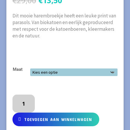
€
29,00
€
13,50
prijs
prijs
was:
is:
Dit mooie harembroekje heeft een leuke print van
€29,00.
€13,50.
parasols. Van biokatoen en eerlijk geproduceerd
met respect voor de katoenboeren, kleermakers
en de natuur.
Maat
FRUGI
Harembroek
van
biokatoen
TOEVOEGEN AAN WINKELWAGEN
met