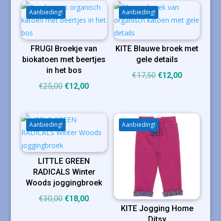
Aanbieding!
Aanbieding!
FRUGI Broekje van
KITE Blauwe broek met
biokatoen met beertjes
gele details
in het bos
Oorspronkelijke
Huidige
€
17,50
€
12,00
Oorspronkelijke
Huidige
€
25,00
€
12,00
prijs
prijs
prijs
prijs
was:
is:
was:
is:
€17,50.
€12,00.
€25,00.
€12,00.
Aanbieding!
Aanbieding!
LITTLE GREEN
RADICALS Winter
Woods joggingbroek
Oorspronkelijke
Huidige
€
30,00
€
18,00
KITE Jogging Home
prijs
prijs
Ditsy