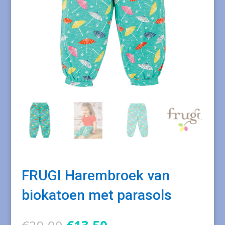
FRUGI Harembroek van
biokatoen met parasols
Oorspronkelijke
Huidige