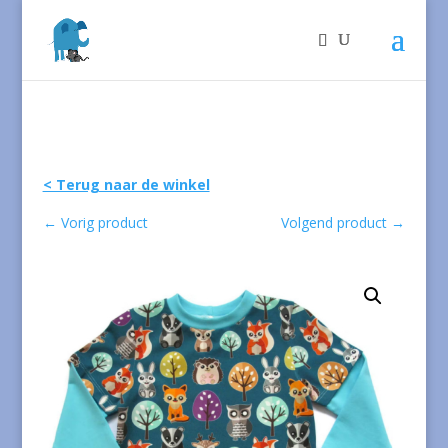
< Terug naar de winkel
←
Vorig product
Volgend product
→