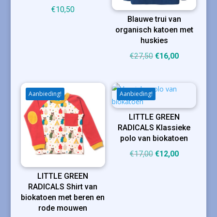
€
10,50
Blauwe trui van
organisch katoen met
huskies
Oorspronkelijke
Huidige
€
27,50
€
16,00
prijs
prijs
was:
is:
€27,50.
€16,00.
Aanbieding!
Aanbieding!
LITTLE GREEN
RADICALS Klassieke
polo van biokatoen
Oorspronkelijke
Huidige
€
17,00
€
12,00
prijs
prijs
LITTLE GREEN
was:
is:
RADICALS Shirt van
€17,00.
€12,00.
biokatoen met beren en
rode mouwen