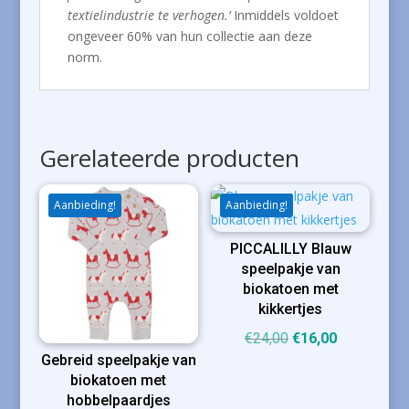
textielindustrie te verhogen.’
Inmiddels voldoet
ongeveer 60% van hun collectie aan deze
norm.
Gerelateerde producten
Aanbieding!
Aanbieding!
PICCALILLY Blauw
speelpakje van
biokatoen met
kikkertjes
Oorspronkelijke
Huidige
€
24,00
€
16,00
Gebreid speelpakje van
prijs
prijs
biokatoen met
was:
is:
hobbelpaardjes
€24,00.
€16,00.