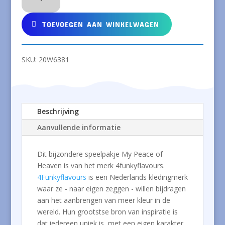
My
Peace
TOEVOEGEN AAN WINKELWAGEN
of
Heaven
aantal
SKU:
20W6381
Beschrijving
Aanvullende informatie
Dit bijzondere speelpakje My Peace of
Heaven is van het merk 4funkyflavours.
4Funkyflavours
is een Nederlands kledingmerk
waar ze - naar eigen zeggen - willen bijdragen
aan het aanbrengen van meer kleur in de
wereld. Hun grootstse bron van inspiratie is
dat iedereen uniek is, met een eigen karakter