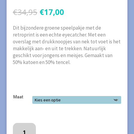
Oorspronkelijke
Huidige
€
34,95
€
17,00
prijs
prijs
was:
is:
Dit bijzondere groene speelpakje met de
€34,95.
€17,00.
retroprint is een echte eyecatcher. Met een
overslag met drukknoopjes van nek tot voet is het
makkelijk aan- en uit te trekken. Natuurlijk
geschikt voor jongens en meisjes. Gemaakt van
50% katoen en 50% tencel.
Maat
4FUNKYFLAVOURS
Speelpakje