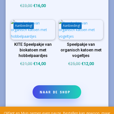
Oorspronkelijke
Huidige
€
23,00
€
16,00
prijs
prijs
was:
is:
€23,00.
€16,00.
Aanbieding!
Aanbieding!
KITE Speelpakje van
Speelpakje van
biokatoen met
organisch katoen met
hobbelpaardjes
vogeltjes
Oorspronkelijke
Huidige
Oorspronkelijke
Huidige
€
21,00
€
14,00
€
25,00
€
12,00
prijs
prijs
prijs
prijs
was:
is:
was:
is:
€21,00.
€14,00.
€25,00.
€12,00.
NAAR DE SHOP
Olifant en Muis nemen even pauze. Bestellen kan gewoon, maar